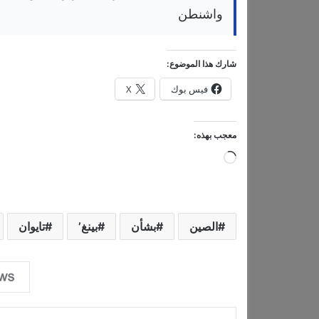
واشنطن
شارك هذا الموضوع:
فيس بوك
X
معجب بهذه:
ج
ا
ر
ي
الصين
بشأن
بينغ’
تايوان
ا
ل
ت
ح