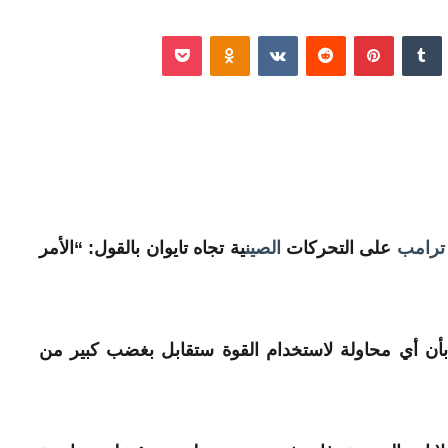
نكدإن
‏Tumblr
بينتيريست
‏Reddit
‏VKontakte
Odnoklassniki
‫Pocket
ترامب
على التحركات
الصين
ية تجاه
تايوان
بالقول: “الأمر
ن أي محاولة لاستخدام القوة ستقابل بغضب كبير من