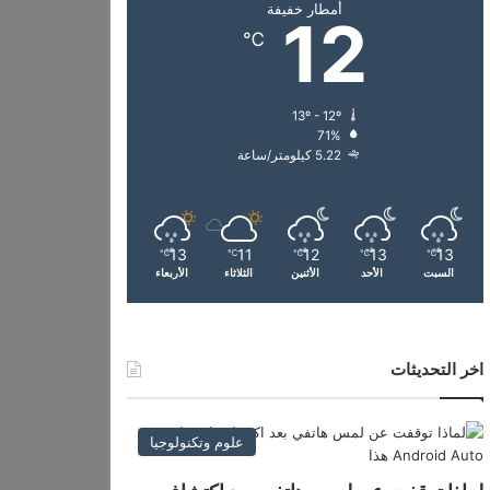
أمطار خفيفة
12
℃
13º - 12º
71%
5.22 كيلومتر/ساعة
13
11
12
13
13
℃
℃
℃
℃
℃
السبت
الأحد
الأثنين
الثلاثاء
الأربعاء
اخر التحديثات
علوم وتكنولوجيا