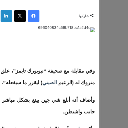
فيسبوك
‫X
لي
شاركها
وفي مقابلة مع صحيفة “نيويورك تايمز”، علق
متروك له (الزعيم
الصيني
) ليقرر ما سيفعله”.
وأضاف أنه أبلغ شي جين
بينغ
بشكل مباشر بأ
جانب واشنطن.