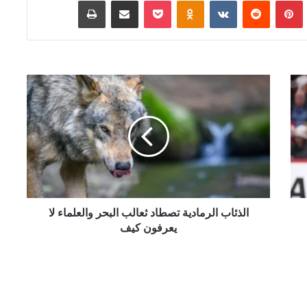
Tumb
بينتيريست
‏Reddit
‏VKontakte
Odnoklassniki
‫Pocket
مشاركة عبر البريد
طباعة
ا
ل
ذ
ئ
ا
ب
ا
ل
ر
م
الذئاب الرمادية تصطاد ثعالب البحر والعلماء لا
ا
يعرفون كيف
د
ي
ة
ت
ص