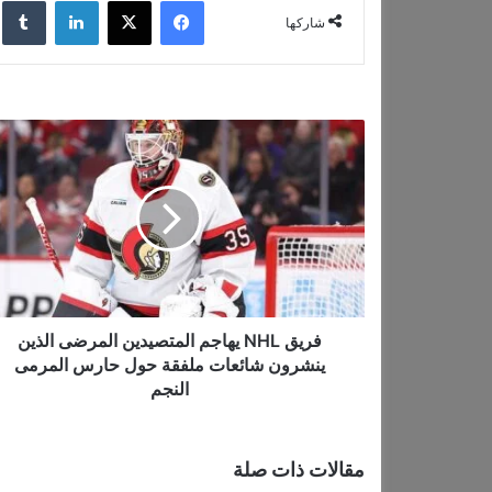
فيسبوك
‫X
لينكدإن
‏lr
م
شاركها
ي
ل
…
ف
ر
ي
ق
N
H
L
ي
ه
ا
فريق NHL يهاجم المتصيدين المرضى الذين
ج
ينشرون شائعات ملفقة حول حارس المرمى
م
النجم
ا
ل
م
مقالات ذات صلة
ت