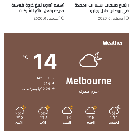
ارتفاع مبيعات السيارات الجديدة
أسهم أوروبا تبلغ ذروة قياسية
م
في بريطانيا خلال يوليو
جديدة بفعل نتائج الشركات
ي
ل
أغسطس 6, 2026
أغسطس 6, 2026
ا
د
ه
Weather
ا
14
℃
Melbourne
14º - 10º
71%
2.24 كيلومتر/ساعة
غيوم متفرقة
13
12
16
16
14
℃
℃
℃
℃
℃
الخميس
الجمعة
السبت
الأحد
الأثنين