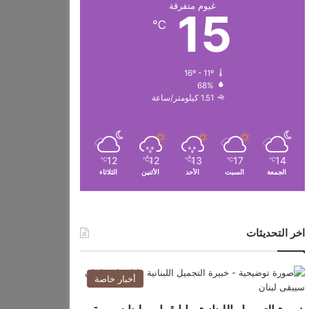
غيوم متفرقة
15
℃
16º - 11º
68%
1.51 كيلومتر/ساعة
12
12
13
17
14
℃
℃
℃
℃
℃
الجمعة
السبت
الأحد
الأثنين
الثلاثاء
اخر التحديثات
أخبار خاصة