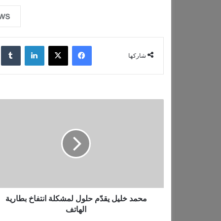
فيسبوك
‫X
لينكدإن
‏lr
شاركها
م
ح
م
د
خ
ل
ي
ل
ي
ق
محمد خليل يقدّم حلول لمشكلة انتفاخ بطارية
دّ
الهاتف
م