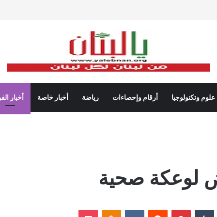
علوم وتكنولوجيا
أرقام وإحصاءات
رياضة
أخبار خاصة
أخبار الف
ض لوعكة صحية
نكدإن
‏Tumblr
بينتيريست
‏Reddit
‏VKontakte
Odnoklassniki
‫Pocket