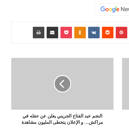
Tumb
بينتيريست
‏Reddit
‏VKontakte
Odnoklassniki
‫Pocket
مشاركة عبر البريد
طباعة
ا
ل
ن
ج
م
ع
ب
د
ا
ل
النجم عبد الفتاح الجريني يعلن عن حفله في
ف
مراكش... و الإعلان يتخطى المليون مشاهدة
ت