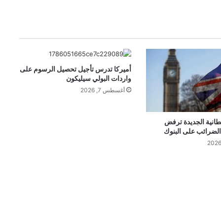
ا
ح
ا
ل
ج
ر
أميركا تدرس تأجيل تحصيل الرسوم على
ي
واردات البولي سيليكون
ن
ي
أغسطس 7, 2026
ي
ع
ل
طانية الجديدة ترفض
 الضرائب على البنوك
ن
ع
ن
ح
ف
ل
ه
ف
ي