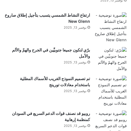
نوفمبر 13, 2025
تعديلها قليلا، وهناك ايضا اتفاقية وقف اطلاق النار، داعياً
ارتفاع النشاط الشمسي يتسبب بتأجيل إطلاق صاروخ
الى تطبيقهما اولاً، وبعدها نرى كيف تسير الامور. وشدد
New Glenn
نوفمبر 13, 2025
على ان “السلام العادل واستعادة الحقوق هو السلام الذي
نطلبه. السلام هو حالة اللاحرب، واكرر انا مع السلام في
برّي لنكون جميعا جنوبيِّين في الجرح والهمّ والألم
كل العالم . مبادرة السلام العربية انطلقت من
بيروت
،
والأمل
نوفمبر 13, 2025
ولبنان شارك بها، فلماذا نخاف من السلام؟”.
تم تصميم النموذج الغريب للأسماك المطلية
باستخدام معادلات تورينج
نوفمبر 13, 2025
واكد
الرئيس
عون ان العلاقة مع رئيسي مجلسي النواب
روبيو قد نصنف قوات الدعم السريع في السودان
والوزراء نبيه بري ونواف سلام ممتازة، نافياً وجود
كمنظمة إرهابية
نوفمبر 13, 2025
“ترويكا” كما تم اتهامهم، وسائلاً: هل المطلوب عدم