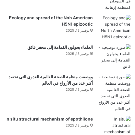
الحصول على نتائج؟
Ecology and spread of the Noh American
H5N1 epizootic
نوفمبر 13, 2025
وعن موضوع الاسرى، قال رئيس الجمهورية: لا انسى
العلماء يحولون القمامة إلى محفز فائق
نوفمبر 13, 2025
اسرانا، واطالب دائماً بإطلاق سراحهم في كل مواقفي
وكلماتي في الداخل او الخارج. ولفت الى عدم وجود اي
ووصفت منظمة الصحة العالمية العدوى التي تحصد
تجاوب من قبل اسرائيل في السماح للصليب الاحمر
أكبر عدد من الأرواح في العالم
نوفمبر 13, 2025
بلقائهم، لكنه شدد على ان هذا الملف سيكون على جدول
المفاوضات.
In situ structural mechanism of epothilone
نوفمبر 13, 2025