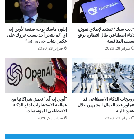
ع
ع
كلمة المرور، والذي سترى أسفله زر “معاينة” وخيار
م
ا
ر
“تحرير” الجديد.
ل
2
م
5
ا
“ديب سيك” تستعد لإطلاق نموذج
إيلون ماسك يوجه صفعة لأوبن إيه
ع
ل
الائتمان:
جوجل
ذكاء اصطناعي طال انتظاره يرفع
آي “لم ينتحر أحد بسبب غروك على
ا
س
سقف المنافسة
عكس شات جي بي تي”
مً
م
فبراير 28, 2026
فبراير 28, 2026
ا
ا
.
ع
إ
ا
ل
ت
ي
ا
ك
ل
م
ل
ا
ا
روبوتات الذكاء الاصطناعي قد
“أوبن إيه آي” تعمق شراكاتها مع
ي
تتجاوز عدد العمال البشريين خلال
عمالقة الاستشارات لدفع الذكاء
س
عقود قليلة
الاصطناعي للمؤسسات
ح
ل
د
ك
فبراير 23, 2026
فبراير 23, 2026
ث
ي
ب
ة
بعد إدخال كلمة المرور، انقر فوق خيار “تحرير” لبدء إجراء
ا
ا