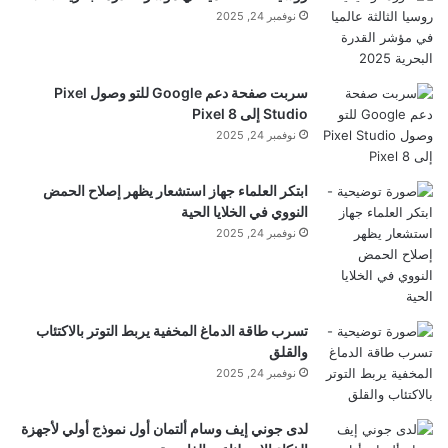
نوفمبر 24, 2025
Workspace أو المشتركين في Workspace الفردي. إذا
كان لديك حساب Google شخصي، فستتمكن أيضًا من
سربت صفحة دعم Google للتو وصول Pixel
إزالة كلمات المرور من ملفات Office وتعديلها مباشرةً
Studio إلى Pixel 8
نوفمبر 24, 2025
داخل المستندات وجداول البيانات والعروض التقديمية.
ابتكر العلماء جهاز استشعار يظهر إصلاح الحمض
النووي في الخلايا الحية
نوفمبر 24, 2025
■ مصدر الخبر الأصلي
نشر لأول مرة على:
www.androidpolice.com
تسرب طاقة الدماغ المخفية يربط التوتر بالاكتئاب
والقلق
تاريخ النشر:
2026-01-16 06:39:00
نوفمبر 24, 2025
الكاتب:
Rahul Naskar
لدى جوني إيف وسام ألتمان أول نموذج أولي لأجهزة