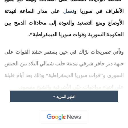
الأطراف في سوريا و
تعمل
على مدار الساعة لتهدئة
الأوضاع ومنع التصعيد والعودة إلى محادثات
الدمج
بين
الحكومة السورية وقوات سوريا الديمقراطية”.
وتأتي تصريحات برّاك في حين يستمر حشد القوات على
جبهة دير حافر شرقي مدينة حلب شمالي البلاد بين الجيش
السوري و”قوات سوريا الديمقراطية” وذلك بعد أيام قليلة
على انتهاء مواجهات حيّي الأشرفية والشيخ مقصود.
اظهر المزيد
ويتبادل الجانبان في الحكومة السورية و”قسد” الاتهامات
بتعطيل تنفيذ بنود “اتفاق 10 مارس” الذي وقعه
الرئيس