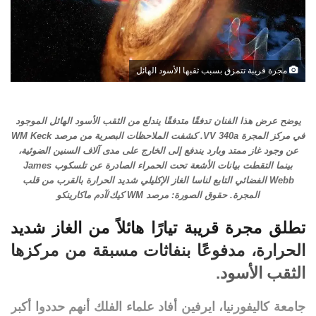
مجرة قريبة تتمزق بسبب ثقبها الأسود الهائل
يوضح عرض هذا الفنان تدفقًا متدفقًا يندلع من الثقب الأسود الهائل الموجود
في مركز المجرة VV 340a. كشفت الملاحظات البصرية من مرصد WM Keck
عن وجود غاز ممتد وبارد يندفع إلى الخارج على مدى آلاف السنين الضوئية،
بينما التقطت بيانات الأشعة تحت الحمراء الصادرة عن تلسكوب James
Webb الفضائي التابع لناسا الغاز الإكليلي شديد الحرارة بالقرب من قلب
المجرة. حقوق الصورة: مرصد WM كيك/آدم ماكارينكو
تطلق
مجرة
​​
قريبة
تيارًا هائلاً من الغاز شديد
الحرارة، مدفوعًا بنفاثات مسبقة من مركزها
الثقب الأسود
.
جامعة كاليفورنيا، ايرفين أفاد علماء الفلك أنهم حددوا أكبر