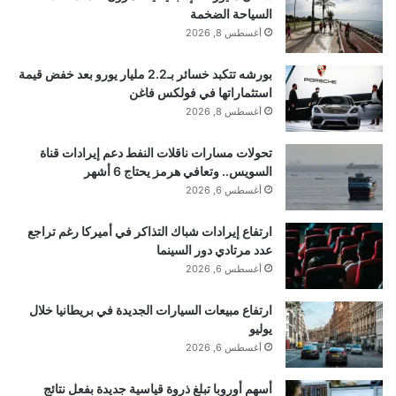
السياحة الضخمة
الخارج هائلة جدًا بحيث يمكن مقارنتها بـ 10 كوينتيليون
أغسطس 8, 2026
قنبلة هيدروجينية تنفجر كل ثانية.
بورشه تتكبد خسائر بـ2.2 مليار يورو بعد خفض قيمة
استثماراتها في فولكس فاغن
أغسطس 8, 2026
“لقد وجدنا بنية الغاز الإكليلي الأكثر امتدادًا وتماسكًا حتى
تحولات مسارات ناقلات النفط دعم إيرادات قناة
الآن” هذا ما قاله المؤلف المشارك الكبير فيفيان يو، وهو
السويس.. وتعافي هرمز يحتاج 6 أشهر
عالم فلك سابق في جامعة كاليفورنيا في إيرفاين وهو الآن
أغسطس 6, 2026
عالم مشارك في مركز معالجة وتحليل الأشعة تحت
ارتفاع إيرادات شباك التذاكر في أميركا رغم تراجع
عدد مرتادي دور السينما
الحمراء التابع لمعهد كاليفورنيا للتكنولوجيا. “كنا نتوقع أن
أغسطس 6, 2026
يفتح تلسكوب جيمس ويب الفضائي نافذة الطول الموجي
ارتفاع مبيعات السيارات الجديدة في بريطانيا خلال
يوليو
حيث ستكون هذه الأدوات اللازمة لاستكشاف الثقوب
أغسطس 6, 2026
السوداء النشطة فائقة الكتلة متاحة لنا، لكننا لم نتوقع رؤية
أسهم أوروبا تبلغ ذروة قياسية جديدة بفعل نتائج