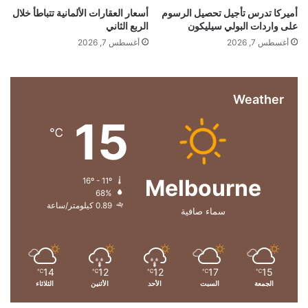
ل
أميركا تدرس تأجيل تحصيل الرسوم
أسعار العقارات الألمانية تتباطأ خلال
على واردات البولي سيليكون
الربع الثاني
س
و
أغسطس 7, 2026
أغسطس 7, 2026
ي
د
Weather
15
℃
Melbourne
16º - 11º
68%
0.89 كيلومتر/ساعة
سماء صافية
14
12
12
17
15
℃
℃
℃
℃
℃
الجمعة
السبت
الأحد
الأثنين
الثلاثاء