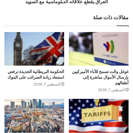
ر
ع
العراق يقطع علاقاته الدبلوماسية مع السويد
ج
ع
ي
ل
مقالات ذات صلة
ة
ا
ا
ق
ل
ا
س
ت
ع
ه
و
ا
د
ل
ي
د
ف
ب
غوغل والت تسمح للآباء الأميركيين
الحكومة البريطانية الجديدة ترفض
ي
ل
بإرسال الأموال مباشرة إلى
استبعاد زيادة الضرائب على البنوك
ج
و
أطفالهم
أغسطس 7, 2026
د
م
أغسطس 7, 2026
ة
ا
س
ي
ة
م
ع
ا