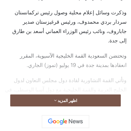
وذكرت وسائل إعلام محلية وصول رئيس تركمانستان
سردار بردي محمدوف، ورئيس قرغيزستان صدير
جاباروف، ونائب رئيس الوزراء العماني أسعد بن طارق
إلى جدة.
وتحتضن السعودية القمة الخليجية الآسيوية، المقرر
انعقادها بمدينة جدة في 19 يوليو (تموز) الجاري.
وتأتي القمة التشاورية لقادة دول مجلس التعاون لدول
الخليج العربية والقمة الخليجية مع دول آسيا الوسطى، في
ظل جهود حثيثة لتعزيز أفق التعاون بين دول المنطقة
اظهر المزيد
ودول آسيا الوسطى، وسط تحديات كبرى تواجه المنطقة
والعالم مثل أزمة تغير المناخ وأزمة الطاقة والغذاء
العالمي، وغيرها من الأزمات العالمية.