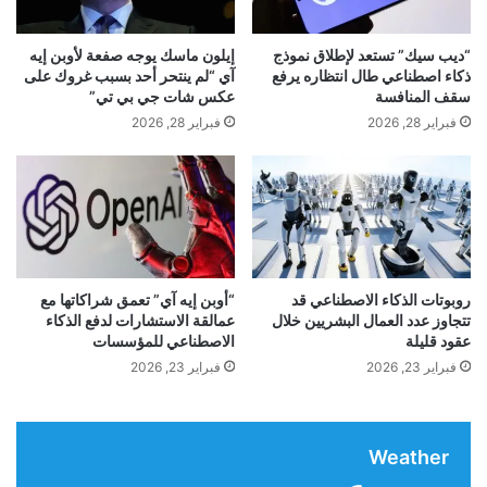
م
في اتباع خطى أستراليا.
ق
د
ي
ن
“ديب سيك” تستعد لإطلاق نموذج
إيلون ماسك يوجه صفعة لأوبن إيه
ة
ي
ذكاء اصطناعي طال انتظاره يرفع
آي “لم ينتحر أحد بسبب غروك على
متعلق ب
ل
ش
سقف المنافسة
عكس شات جي بي تي”
ل
ا
فبراير 28, 2026
فبراير 28, 2026
و
ر
لماذا قمت بحذف كل تطبيقات التواصل الاجتماعي – وما
ر
ك
الذي استبدلته به
م
ف
إ
ي
لقد قمت بحذف جميع تطبيقات التواصل الاجتماعي، وأخيرًا
ل
ا
ى
ل
أصبح هاتفي على قيد الحياة مرة أخرى
ق
ق
ت
م
روبوتات الذكاء الاصطناعي قد
“أوبن إيه آي” تعمق شراكاتها مع
لقد أثارت أستراليا حركة عالمية
ل
تتجاوز عدد العمال البشريين خلال
عمالقة الاستشارات لدفع الذكاء
ة
عقود قليلة
الاصطناعي للمؤسسات
ة
ا
ل
ل
فبراير 23, 2026
فبراير 23, 2026
ل
ع
س
ا
ر
ل
Weather
ط
م
ا
ي