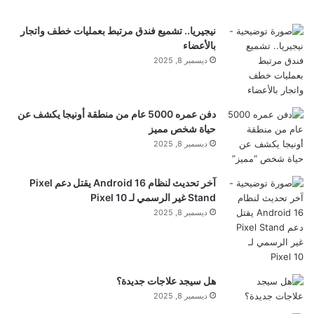
وفي إسبانيا، يقترح مشروع قانون أن الأطفال دون سن
16 عاما لا ينبغي أن يكونوا قادرين على الوصول إلى أي
نيجيريا.. تشميع فندق مرتبط بعمليات خطف واتجار
بالأعضاء
مساحة افتراضية تتضمن الذكاء الاصطناعي التوليدي.
ديسمبر 8, 2025
وهذه الدول الثلاث ليست سوى قمة جبل الجليد.
أكثر
من
دفن عمره 5000 عام من منطقة أونيجا يكشف عن
حياة شخص مميز
ذلك بكثير تدرس الدول الأوروبية حظر وسائل التواصل
ديسمبر 8, 2025
الاجتماعي.
آخر تحديث لنظام Android 16 يقتل دعم Pixel
Stand غير الرسمي لـ Pixel 10
في حين أن تفاصيل تشريعات وسائل التواصل الاجتماعي
ديسمبر 8, 2025
تختلف بين الدول، إلا أنها تهدف جميعها إلى تحسين رفاهية
الأطفال وسلامتهم عبر الإنترنت.
هل سيجد علاجات جديدة؟
ديسمبر 8, 2025
ولا تقتصر هذه الجهود على أوروبا وأستراليا أيضًا.