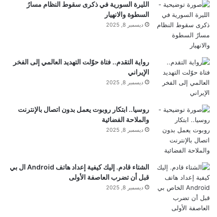
الليرة السورية في ذكرى سقوط النظام مسارُ
السطوة والانهيار
اقترحت الحكومة الماليزية وقضاة المحكمة العليا في الهند
ديسمبر 8, 2025
أن تقوم بلدانهم بنسخ القانون الأسترالي، مما يشير إلى
جهد عالمي ملحوظ لتأمين
سلامة
الأطفال على الإنترنت.
رواية التقدم.. فتاة حوّلت التهديد العالمي إلى الفخر
الإيراني
ديسمبر 8, 2025
وفي الولايات المتحدة، هناك دعم لحظر وسائل التواصل
روسيا.. ابتكار روبوت يعمل بدون اتصال بالإنترنت
الاجتماعي، ولكن الفكرة تحظى بقبول أقل بكثير مما هي
والملاحة الفضائية
عليه في أوروبا.
ديسمبر 8, 2025
على الأرجح، بسبب جهود الضغط التي تبذلها شركات
الشتاء قادم. إليك كيفية إعداد هاتف Android ال بي
قبل أن تضرب العاصفة الأولى
التكنولوجيا التي تتخذ من الولايات المتحدة مقراً لها والتي
ديسمبر 8, 2025
تهيمن على مشهد وسائل التواصل الاجتماعي، لم يتمكن