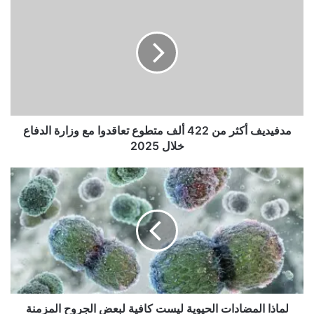
أكثر
من
422
ألف
متطوع
تعاقدوا
مع
أحدث فوضى التأشيرات الهندية تسخر من كأس العالم T20 إن معاملة
وزارة
لاعبي النخبة مثل عادل رشيد كمواطنين من الدرجة الثانية أمر غير مقبول
الدفاع
مدفيديف أكثر من 422 ألف متطوع تعاقدوا مع وزارة الدفاع
على الإطلاق، كما كتب ريتشارد جيبسون 4
خلال
خلال 2025
2025
لماذا
اكتشف المزيد من أفضل تغطياتنا للكريكيت
المضادات
الحيوية
من خلال اشتراك DailyMail+ – حصريات
ليست
كافية
لبعض
رائعة ورؤية متعمقة والكتاب الذين تحبهم كل
الجروح
المزمنة
يوم
لماذا المضادات الحيوية ليست كافية لبعض الجروح المزمنة