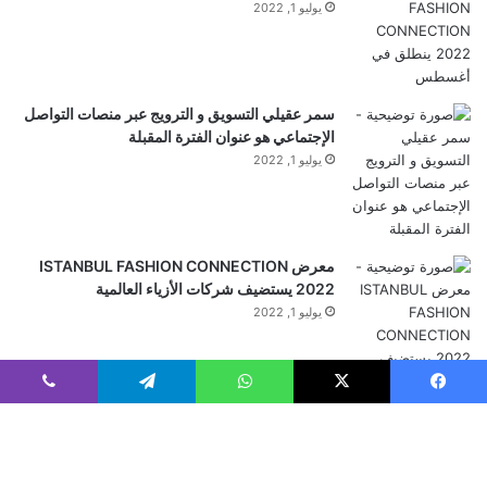
يوليو 1, 2022
البنك المركزي الأوروبي واثق من أن عادل رشيد، لاعب
البولينج الأكثر إنتاجًا في إنجلترا T20، سيحصل على
تأشيرته في الوقت المناسب لكأس
العالم
. لكن التاريخ
سمر عقيلي التسويق و الترويج عبر منصات التواصل
الإجتماعي هو عنوان الفترة المقبلة
الحديث يضعف هذه الثقة
يوليو 1, 2022
معرض ISTANBUL FASHION CONNECTION
2022 يستضيف شركات الأزياء العالمية
يوليو 1, 2022
يسبوك
‫X
واتساب
تيلقرام
ڤايبر
Home
لبنان
العرب والعالم
علوم وتكنولوجيا
أرقام وإحصاءات
رياضة