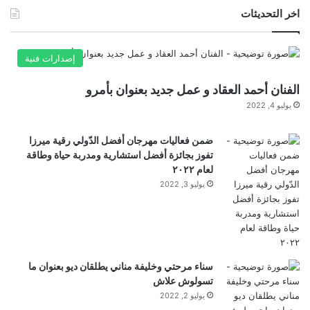
اخر التحديثات
صحيح أن البنك المركزي الأوروبي يظل واثقاً إلى حد كبير
إصدارات فنية
من أن الضغوط التي يمارسها على الحكومة
الهندية
ومجلس الكريكيت التابع لها سوف تؤدي إلى حصول عادل
الفنان أحمد العقاد و عمل جديد بعنوان بأمرو
يوليو 4, 2022
رشيد، لاعب البولينج الأكثر إنتاجاً في إنجلترا، وخليفته على
ضمن فعاليات مهرجان أفضل الدّولي رقية ميرزا
المدى الطويل كلاعب دوار، ريحان أحمد ـ المولود في
تفوز بجائزة أفضل استشارية ومدربة حياة وطاقة
لعام ٢٠٢٢
برادفورد ونوتنجهام من أصول باكستانية ـ على تأشيراتهما
يوليو 3, 2022
في الوقت المناسب.
لكن التاريخ الحديث يضعف هذه الثقة – قبل عامين، تم
سناء مرحتي وخليفة مناني يطلقان ديو بعنوان ما
اختيار أول فريق اختباري لإنجلترا في حيدر أباد
بسبب
تسولوش علاش
يوليو 2, 2022
تأخير أوراق الاختيار الأول لفريق شعيب بشير، مما يعني