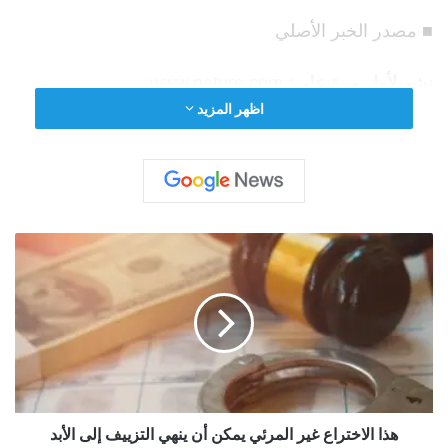
■ مصدر الخبر الأصلي
نشر لأول مرة على:
www.nature.com
اظهر المزيد
تاريخ النشر:
2026-01-16 02:00:00
الكاتب:
تنويه من موقع “yalebnan.org”:
ه
ذ
تم جلب هذا المحتوى بشكل آلي من المصدر:
ا
ا
www.nature.com
ل
ا
بتاريخ:
2026-01-16 02:00:00
.
خ
ت
الآراء والمعلومات الواردة في هذا المقال لا تعبر
ر
ا
هذا الاختراع غير المرئي يمكن أن ينهي التزييف إلى الأبد
بالضرورة عن رأي موقع “yalebnan.org”،