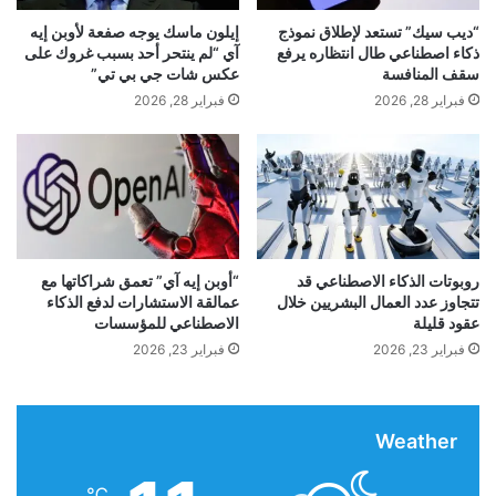
أوقات الرحلات عبر المحيط الأطلسي
ت
ا
“ديب سيك” تستعد لإطلاق نموذج
إيلون ماسك يوجه صفعة لأوبن إيه
ز
ه
ذكاء اصطناعي طال انتظاره يرفع
آي “لم ينتحر أحد بسبب غروك على
ي
ن
سقف المنافسة
عكس شات جي بي تي”
ي
ع
فبراير 28, 2026
فبراير 28, 2026
أوقات
الاتجاهات
الرحلات
المحيط
ف
ل
إ
ى
المناخية
تؤثر
ل
إ
ى
س
ا
ق
ل
ا
أ
ط
ب
ا
روبوتات الذكاء الاصطناعي قد
“أوبن إيه آي” تعمق شراكاتها مع
د
تتجاوز عدد العمال البشريين خلال
عمالقة الاستشارات لدفع الذكاء
ل
عقود قليلة
الاصطناعي للمؤسسات
ج
م
فبراير 23, 2026
فبراير 23, 2026
ه
و
ر
Weather
ي
ة
ا
℃