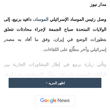
مدار نيوز
وصل
رئيس
الموساد
الإسرائيلي
الموساد
، دافيد برنيع، إلى
الولايات المتحدة صباح الجمعة لإجراء محادثات
تتعلق
بتطورات الوضع في إيران، وفق ما أفاد به مصدر
إسرائيلي وآخر مطّلع على اللقاءات.
وتأتي زيارة برنيع في إطار المشاورات الجارية بين
الولايات المتحدة وإسرائيل بشأن الاحتجاجات في إيران
اظهر المزيد
واحتمالات التحرك العسكري الأميركي ردا على حملة
القمع التي ينفذها النظام الإيراني.
وبحسب موقع “أكسيوس”، من المقرر أن يلتقي برنيع في