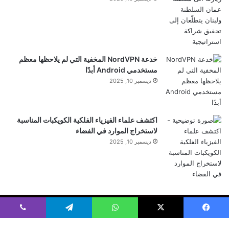
ل
ت
ح
م
خدعة NordVPN المخفية التي لم يلاحظها معظم
ي
مستخدمي Android أبدًا
ل
ديسمبر 10, 2025
…
اكتشف علماء الفيزياء الفلكية الكويكبات المناسبة
لاستخراج الموارد في الفضاء
ديسمبر 10, 2025
Home
لبنان
العرب والعالم
علوم وتكنولوجيا
أرقام وإحصاءات
رياضة
فيسبوك
‫X
واتساب
تيلقرام
ڤايبر