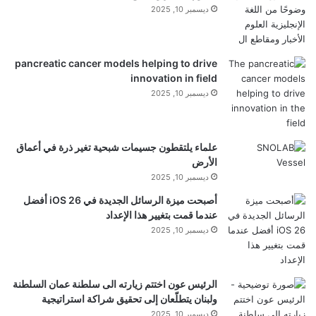
ديسمبر 10, 2025
yalebnan.org — رئيس الموساد يجرب مباحثات في
pancreatic cancer models helping to drive
واشنطن تتعلق بإيران
innovation in field
ديسمبر 10, 2025
شارك هذا الموضوع:
فيس بوك
X
علماء يلتقطون جسيمات شبحية تغير ذرة في أعماق
الأرض
ديسمبر 10, 2025
معجب بهذه:
أصبحت ميزة الرسائل الجديدة في iOS 26 أفضل
ج
عندما قمت بتغيير هذا الإعداد
ديسمبر 10, 2025
ا
ر
ي
الموساد
تتعلق
رئيس
مباحثات
الرئيس عون اختتم زيارته الى سلطنة عمان السلطنة
ا
ولبنان يتطلّعان إلى تحقيق شراكة استراتيجية
واشنطن
يجرب
ديسمبر 10, 2025