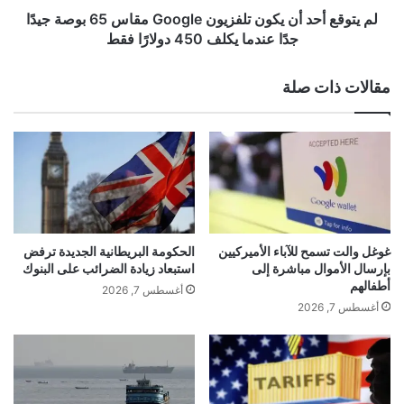
ا
أزمة إيران.
د
لم يتوقع أحد أن يكون تلفزيون Google مقاس 65 بوصة جيدًا
ه
أ
جدًا عندما يكلف 450 دولارًا فقط
ن
ن
وخلال الاتصال، طلب نتنياهو من ترامب التريث في أي
ع
ي
مقالات ذات صلة
ل
ك
عمل عسكري لإتاحة مزيد من الوقت لإسرائيل للاستعداد
ى
و
إ
ن
لاحتمال رد إيراني
س
ت
ق
ل
ا
ف
ط
ز
رابط قصير:
ا
ي
ل
و
https://madar.news/?p=352712
غوغل والت تسمح للآباء الأميركيين
الحكومة البريطانية الجديدة ترفض
ج
ن
بإرسال الأموال مباشرة إلى
استبعاد زيادة الضرائب على البنوك
م
G
أطفالهم
أغسطس 7, 2026
ه
o
أغسطس 7, 2026
(function(d, s, id) {
و
o
ر
g
var js, fjs = d.getElementsByTagName(s)(0);
ي
l
ة
e
if (d.getElementById(id)) return;
ا
م