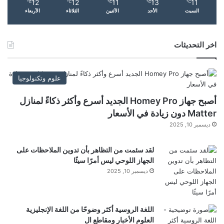
12
12
11
13
11
ي
℃
℃
℃
℃
℃
السبت
الأحد
الأثنين
الثلاثاء
الأربعاء
ك
الكاتب:
علي دراغمة
ل
ف
اخر التحديثات
4
تنويه من موقع “yalebnan.org”:
5
0
د
تم جلب هذا المحتوى
بشكل
آلي من المصدر:
علوم وتكنولوجيا
و
madar.news
ل
أصبح جهاز Homey Pro الجديد أسرع وأكثر ذكاءً لمنازل
ا
Matter دون زيادة في الأسعار
بتاريخ:
2026-01-16 13:38:00
.
رً
ديسمبر 10, 2025
ا
الآراء والمعلومات الواردة في هذا المقال لا تعبر
ف
لقد سئمت من التظاهر بأن تدوين الملاحظات على
ق
بالضرورة عن رأي موقع “yalebnan.org”،
الجهاز اللوحي ليس أمرًا سيئًا
ط
والمسؤولية الكاملة تقع على عاتق المصدر الأصلي.
ديسمبر 10, 2025
ملاحظة:
قد يتم استخدام الترجمة الآلية في بعض الأحيان لتوفير
هذا المحتوى.
اللغة الروسية أكثر وضوحًا من اللغة الإنجليزية
العلوم الأخبار ومقاطع ال