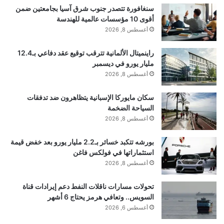
سنغافورة تتصدر جنوب شرق آسيا بجامعتين ضمن
كبش
أقوى 10 مؤسسات عالمية للهندسة
أغسطس 8, 2026
16 جيجابايت
راينميتال الألمانية تترقب توقيع عقد دفاعي بـ12.4
مليار يورو في ديسمبر
أغسطس 8, 2026
Moto Razr Ultra هو الجهاز القابل للطي الذي كنت
سكان مايوركا الإسبانية يتظاهرون ضد تدفقات
تنتظره. مع نظام كاميرا جديد، ومواصفات عالية المستوى،
السياحة الضخمة
أغسطس 8, 2026
وشاشة أكبر وأكثر سطوعًا، تم تصميم جهاز Razr هذا
بورشه تتكبد خسائر بـ2.2 مليار يورو بعد خفض قيمة
ليتنافس وجهاً لوجه مع أفضل الأجهزة القابلة للطي
استثماراتها في فولكس فاغن
المتوفرة. تعمل موتورولا الآن على جعل هذا الهاتف أكثر
أغسطس 8, 2026
روعة، حيث تقدم خصمًا قويًا على الهاتف، بينما توفر أيضًا
تحولات مسارات ناقلات النفط دعم إيرادات قناة
السويس.. وتعافي هرمز يحتاج 6 أشهر
بعض الملحقات المجانية مثل الساعة الذكية وسماعات
أغسطس 6, 2026