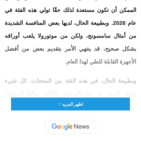
الممكن أن تكون مستعدة لذلك حقًا تولي هذه الفئة في
عام 2026. وبطبيعة الحال، لديها بعض المنافسة الشديدة
من أمثال سامسونج، ولكن من
موتورولا
يلعب أوراقه
بشكل صحيح، قد ينتهي الأمر بتقديم بعض من
أفضل
الأجهزة القابلة
للطي
لهذا العام.
وبطبيعة الحال، في هذه الفئة من المنتجات، كل شيء
يتعلق بالسعر في هذه المرحلة. بالتأكيد، يمكننا الحصول
اظهر المزيد
على تحسينات صغيرة هنا وهناك باستخدام الأجهزة
والبرامج، ولكن المستهلكين سينجذبون إلى الأجهزة القابلة
للطي كلما
أصبح
الوصول إليها أسهل. ومع ذلك، فإن أحد