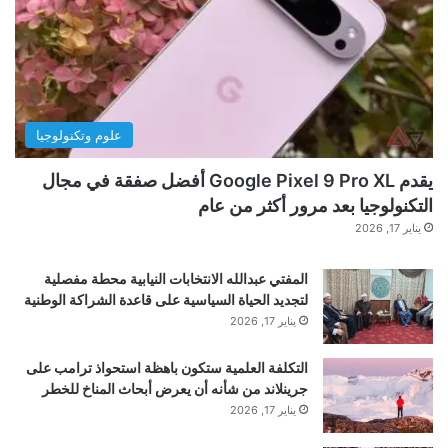
بتاريخ:
2026-01-16 22:01:00
.
ج
ر
الآراء والمعلومات الواردة في هذا المقال لا تعبر
ا
بالضرورة عن رأي موقع “yalebnan.org”،
ن
د
والمسؤولية الكاملة تقع على عاتق المصدر الأصلي.
س
علوم وتكنولوجيا
ل
ملاحظة:
قد يتم استخدام الترجمة الآلية في بعض الأحيان لتوفير
ا
يقدم Google Pixel 9 Pro XL أفضل صفقة في مجال
م
هذا المحتوى.
التكنولوجيا بعد مرور أكثر من عام
يناير 17, 2026
المفتي عبدالله الانتخابات النيابية محطة مفصلية
لتجديد الحياة السياسية على قاعدة الشراكة الوطنية
يناير 17, 2026
التكلفة العلمية ستكون باهظة استحواذ ترامب على
جرينلاند من شأنه أن يعرض أبحاث المناخ للخطر
يناير 17, 2026