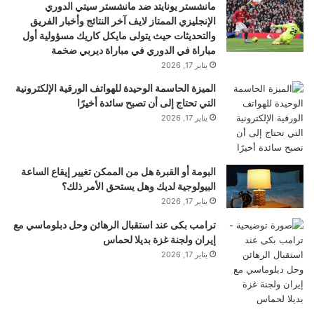
مانشستر يونايتد ضد مانشستر سيتي الدوري
الإنجليزي الممتاز لايف آخر النتائج وأخبار الفريق
والتحديثات حيث يتولى مايكل كاريك مسؤولية أول
مباراة في الدوري في مباراة ديربي ضخمة
يناير 17, 2026
yalebnan.org — وزارة الزراعة تطلق نداء دعم
عاجلاً للمزارعين المتضررين بعد فيضان النهر الكبير
الميزة الحاسمة الوحيدة للهواتف الورقية الإلكترونية
التي تحتاج إلى أن تصبح سائدة أخيرًا
في عكار
يناير 17, 2026
شارك هذا الموضوع:
البومة أو القبرة هل من الممكن تغيير إيقاع الساعة
فيس بوك
X
البيولوجية لديك وهل يستحق الأمر ذلك؟
يناير 17, 2026
ترامب بكى عند استقبال الرهائن وحل دبلوماسي مع
معجب بهذه:
إيران ولجنة غزة بديلا لحماس
ج
يناير 17, 2026
ا
ر