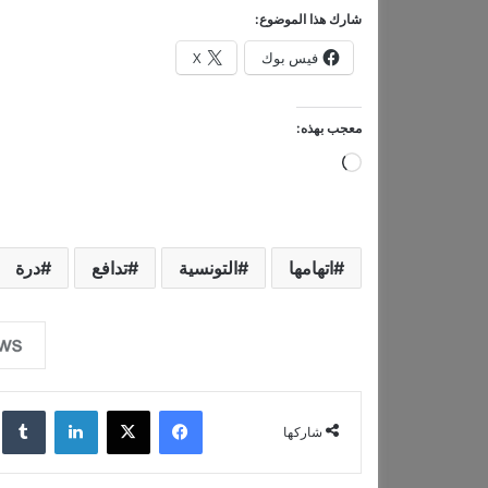
شارك هذا الموضوع:
فيس بوك
X
معجب بهذه:
ج
ا
ر
ي
اتهامها
التونسية
تدافع
درة
ا
ل
ت
ح
فيسبوك
‫X
لينكدإن
‏lr
م
شاركها
ي