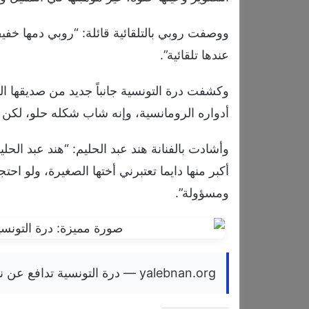
ووصفت روبي بالتلقائية قائلة: “روبي دمها خفي
عندها تلقائية”.
وكشفت درة التونسية جانباً جديد من صديقها الف
أدواره الرومانسية، وإنه شاب شكله حلو، لكن 
وأشادت بالفنانة هند عبد الحليم: “هند عبد الح
أكبر منها دايما تعتبرني أختها الصغيرة، ولو ا
ومسؤولة”.
yalebnan.org — درة التونسية تدافع عن نفسها بعد اتهامها بالغرور