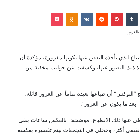
نكدإن
‏Tumblr
بينتيريست
‏Reddit
‏VKontakte
Odnoklassniki
‫Pocket
باع الذي يأخذه البعض عنها بكونها مغرورة، مؤكدة أن
 يأخذ ذلك التصور عنها، وكشفت عن جوانب مخفية من
 “البوكس” أن طباعها بعيدة تماماً عن الغرور قائلة:
بعد ما يكون عن الغرور”.
 عنها ذلك الانطباع، موضحة: “بالعكس ساعات ببقى
 نفسي أكثر، وخجلي في التجمعات بيتم تفسيره بعكسه