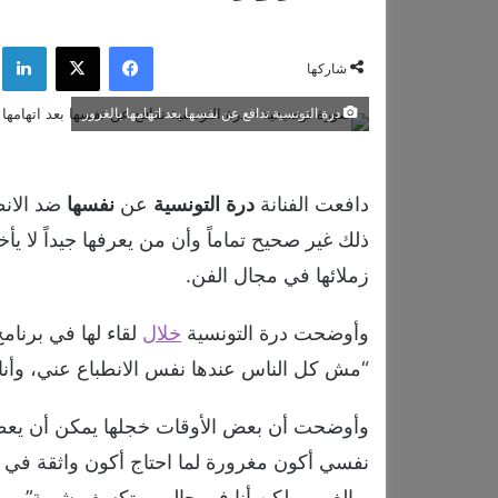
فيسبوك
‫X
لي
شاركها
درة التونسية تدافع عن نفسها بعد اتهامها بالغرور
دافعت الفنانة
درة
التونسية
عن
نفسها
ضد الانط
ذلك غير صحيح تماماً وأن من يعرفها جيداً لا
زملائها في مجال الفن.
وأوضحت درة التونسية
خلال
لقاء لها في برنامج
“مش كل الناس عندها نفس الانطباع عني، وأنا أ
وأوضحت أن بعض الأوقات خجلها يمكن أن يعطي
نفسي أكون مغرورة لما احتاج أكون واثقة في
وبالغرور، لكن أنا في حالي وبتكسف شوية”.