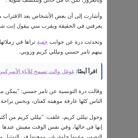
وأشارت إلى أن بعض الأشخاص بعد الاقتراب من
يعرفني في الحقيقة ويقرب مني بيقول إنت شخ
وتحدثت درة عن جوانب
خفية
تراها في زملائها
بينهم تامر حسني ونيللي كريم وروبي.
اقرأ أيضًا:
غوغل والت تسمح للآباء الأميركيي
وقالت درة التونسية عن تامر حسني: “يمكن م
الناس كلها عارفة موهبته كفنان، وبحس براحة 
وحول نيللي كريم، علقت: “نيللي كريم من أكث
إنها في حالها، وفي نفس الوقت مفيش عندها م
التصوير وعينها حلوة، غير موهبتها في التمثيل وال