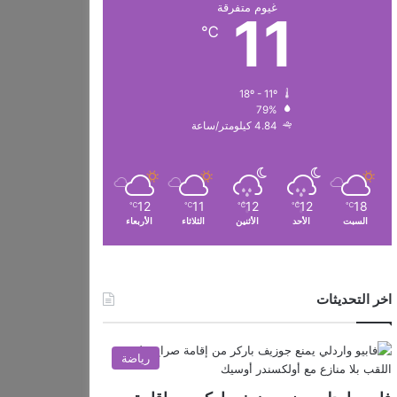
غيوم متفرقة
11
℃
18º - 11º
79%
4.84 كيلومتر/ساعة
12
11
12
12
18
℃
℃
℃
℃
℃
السبت
الأحد
الأثنين
الثلاثاء
الأربعاء
اخر التحديثات
رياضة