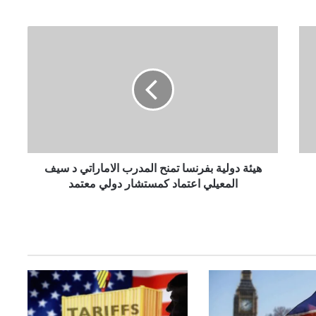
ه
ي
ئ
ة
د
و
ل
ي
ة
ب
هيئة دولية بفرنسا تمنح المدرب الاماراتي د سيف
ف
المعيلي اعتماد كمستشار دولي معتمد
ر
ن
س
ا
ت
م
ن
ح
ا