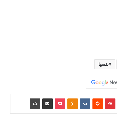
نفسها
Tumb
بينتيريست
‏Reddit
‏VKontakte
Odnoklassniki
‫Pocket
مشاركة عبر البريد
طباعة