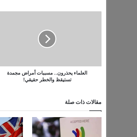
ل
…
ا
ل
ع
ل
م
ا
ء
ي
ح
ذ
العلماء يحذرون.. مسببات أمراض مجمدة
ر
تستيقظ والخطر حقيقي!
و
ن
.
مقالات ذات صلة
.
م
س
ب
ب
ا