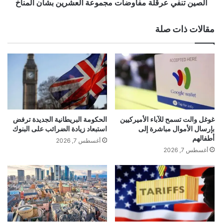
ز
ع
الصين تنفي عرقلة مفاوضات مجموعة العشرين بشأن المناخ
1
حفل تنصيب رئيس باراغواي المنتخب سانتياغو بينيا في
ر
1
ق
أغسطس.
مقالات ذات صلة
7
ل
ش
ة
خ
م
ص
ف
اً
ا
ع
و
ل
ض
ى
ا
خ
ت
غوغل والت تسمح للآباء الأميركيين
الحكومة البريطانية الجديدة ترفض
ل
م
بإرسال الأموال مباشرة إلى
استبعاد زيادة الضرائب على البنوك
ف
ج
أطفالهم
أغسطس 7, 2026
ي
م
أغسطس 7, 2026
ة
و
ا
ع
ل
ة
yalebnan.org — الخارجية التايوانية تعلن عن زيارة
ح
ا
ر
ل
مسؤول رفيع المستوى إلى نيويورك
ا
ع
ئ
ش