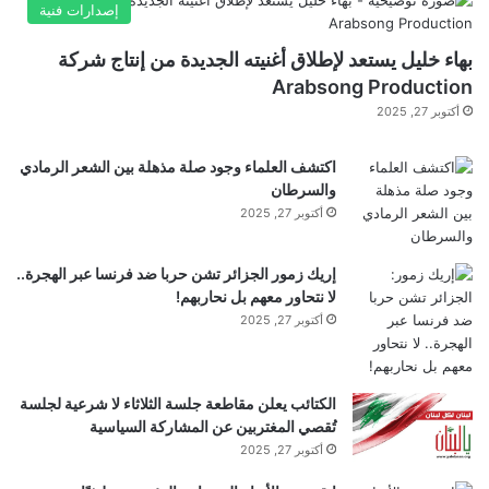
العثور على بعض البكتيريا تنتج مركبات ذات نكهة مثيرة
ا
إصدارات فنية
ج
للاهتمام:
المكورات اللبنية
ابتكر اللاكتيس روائح زبدانية،
ت
بهاء خليل يستعد لإطلاق أغنيته الجديدة من إنتاج شركة
م
Arabsong Production
بينما
خميرة الليموسيلاكتوباسيللس
كحوليات السكر
ا
أكتوبر 27, 2025
ع
المولدة التي قد تعطي الخبز نكهة أكثر حلاوة.
ا
اكتشف العلماء وجود صلة مذهلة بين الشعر الرمادي
أ
والسرطان
م
من البصيرة المختبرية إلى الخبز الحقيقي
ن
أكتوبر 27, 2025
ولم يقتصر البحث على المختبر. على نطاق تجريبي، تم
ي
ا
إريك زمور الجزائر تشن حربا ضد فرنسا عبر الهجرة..
خبز الخبز الفعلي باستخدام دقيق القمح عالي AX. النتيجة:
ر
لا نتحاور معهم بل نحاربهم!
ف
أكتوبر 27, 2025
لم تكن أرغفة العجين المخمر أكثر تغذية فحسب، بل
ي
ع
قدمت أيضًا أبعادًا جديدة من النكهة.
ا
ل
الكتائب يعلن مقاطعة جلسة الثلاثاء لا شرعية لجلسة
م
تُقصي المغتربين عن المشاركة السياسية
ويخلص غونزاليس ألونسو إلى أن “العجين المخمر يظل
س
أكتوبر 27, 2025
ت
بمثابة تفاعل رائع بين علم الأحياء والحرفية”. “ويظهر بحثنا
و