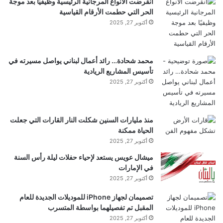
انقرضت الأنواع المرجانية الرئيسية وظيفيًا بعد موجة
ى
الحر التي حطمت الأرقام القياسية
أن تخمير العجين المخمر يؤثر على ألياف القمح إلى حد
أكتوبر 27, 2025
أكبر مما كان يعتقد سابقا.”
محمد شحادة… رائد أعمال لبناني يواصل مسيرته في
مرجع: “تأثير دقيق القمح الغني بالأرابينوكسيلان على إنتاج
تأسيس المشاريع الريادية
أكتوبر 27, 2025
العجين المخمر” بقلم فيكتور غونزاليس ألونسو، 18
سبتمبر 2025، جامعة فريجي بروكسل.
منذ مليارات السنين شكلت النار القارات التي جعلت
الحياة ممكنة
لا تفوت أي اختراق: انضم إلى النشرة الإخبارية
أكتوبر 27, 2025
ميشال عويس يستعد لإحياء حفلات ليلة رأس السنة
SciTechDaily.
في الإمارات
أكتوبر 27, 2025
تابعونا على جوجل و أخبار جوجل.
تصميمان لجهاز iPhone للموديلات الجديدة للعام
المقبل تم تفصيلهما بواسطة المتسرب
أكتوبر 27, 2025