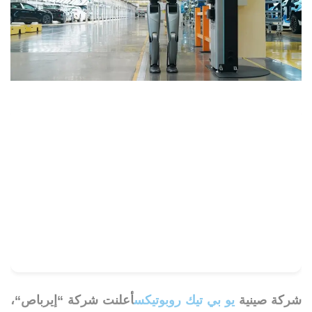
شركة صينية
يو بي تيك روبوتيكس
أعلنت شركة “
إيرباص
“،