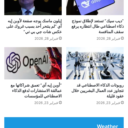
س
ت
ا
ا
ل
ل
أ
الميزات التقنية لجهاز Walker S2
“ديب سيك” تستعد لإطلاق نموذج
إيلون ماسك يوجه صفعة لأوبن إيه
ج
س
ذكاء اصطناعي طال انتظاره يرفع
آي “لم ينتحر أحد بسبب غروك على
ا
ت
سقف المنافسة
عكس شات جي بي تي”
م
ر
الصورة: UBTECH الروبوتات
فبراير 28, 2026
فبراير 28, 2026
ع
ا
ة
ل
ف
ي
الروبوت قادر على حمل أحمال تصل إلى 15 كجم ويتم
ي
ة
ت
ب
التحكم فيه بواسطة منصة الذكاء الاصطناعي Co Agent.
و
س
م
فهو يتيح تنسيق الحركات والتعرف على الأشياء والتكيف
ب
س
ب
روبوتات الذكاء الاصطناعي قد
“أوبن إيه آي” تعمق شراكاتها مع
ك
مع المهام المختلفة. تشتمل الميزات الفريدة على نظام
أ
تتجاوز عدد العمال البشريين خلال
عمالقة الاستشارات لدفع الذكاء
عقود قليلة
الاصطناعي للمؤسسات
د
مستقل
لاستبدال البطارية يسمح لك بالعمل على مدار
ا
فبراير 23, 2026
فبراير 23, 2026
ئ
الساعة دون توقف طويل.
ه
ا
Weather
ا