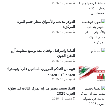
ل
فرصًا
جديدة
لتحسين العمليات.
ديسمبر 19, 2025
ع
ب
ع
اشترك واقرأ “العلم” في
ل
الدولار يتذبذب والأسواق تنتظر حسم البنوك
ى
المركزية
برقية
ك
ديسمبر 19, 2025
ر
س
ي
ألمانيا واسرائيل توقعان عقد توسيع منظومة آرو
م
للدفاع الجوي
ت
■ مصدر الخبر الأصلي
ديسمبر 19, 2025
ح
ر
تنبيه من التحكم المروري للسائقين على أوتوستراد
ك
نشر لأول مرة على:
naukatv.ru
بيروت باتجاه بيروت
ديسمبر 19, 2025
تاريخ النشر:
2026-01-19 10:45:00
الفيفا يحسم مصير مباراة المركز الثالث في بطولة
الكاتب:
العرب 2025
ديسمبر 19, 2025