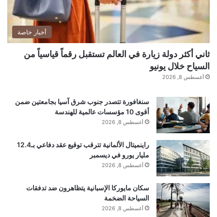
في بعض الأحيان يثير عمل
العلماء
تساؤلات أمام الخدمات
أخبار خاصة
المحلية. وهكذا، في عامي 2022 و2024، زار متخصصون
ثاني أكثر دولة زيارة في العالم تستقبل رقماً قياسياً من
دنماركيون معسكر الأبحاث. لقد قاموا بفحص المستندات
السياح خلال يونيو
أغسطس 8, 2026
وتأكدوا من أن العلماء كانوا يقومون بالفعل بالتنقيب ولا
يبحثون عن المعادن.
سنغافورة تتصدر جنوب شرق آسيا بجامعتين ضمن
أقوى 10 مؤسسات عالمية للهندسة
أغسطس 8, 2026
النتائج التي تغير الأفكار حول التطور
راينميتال الألمانية تترقب توقيع عقد دفاعي بـ12.4
وفي ظل هذه الظروف تم اكتشاف حفريات فريدة من
مليار يورو في ديسمبر
أغسطس 8, 2026
نوعها. ومن بينها بقايا أقدم حيوان ثديي معروف، حوالي
سكان مايوركا الإسبانية يتظاهرون ضد تدفقات
215
مليون
سنة
يعود تاريخها إلى نهاية العصر الترياسي.
السياحة الضخمة
أغسطس 8, 2026
ونشرت نتائج هذه الدراسات عام 2020 في المجلة بناس.