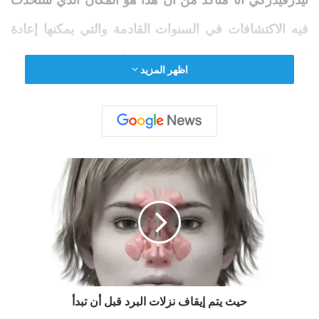
نيدزفيدزكي أنا متأكد من أن هذا هو المكان الذي ستحدث
فيه الاكتشافات في السنوات القادمة والتي يمكنها إعادة
كتابة الكتب المدرسية. يسميها “الألعاب النارية العلمية”
اظهر المزيد
القادمة.
الصحراء القطبية
ح
جرينلاند
هي أكبر جزيرة على وجه الأرض، حوالي 80%
ي
منها مخفية تحت الغطاء الجليدي. تعمل البعثات
ث
ي
الاستكشافية لفريق Niedzwiedzki في الشمال الشرقي،
ت
م
حيث لا يوجد جليد. إنها صحراء جبلية قطبية قاسية لا يوجد
إ
ي
بها نباتات ولا تربة تقريبًا.
ق
ا
حيث يتم إيقاف نزلات البرد قبل أن تبدأ
ف