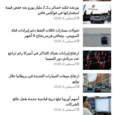
بورشه تتكبد خسائر بـ2.2 مليار يورو بعد خفض قيمة
استثماراتها في فولكس فاغن
الرحلات الاستكشافية 2022 و 2025 سنوات من العمل
أغسطس 8, 2026
في جزيرة إيمر، في دراسة صخور العصر الديفوني التي
تحولات مسارات ناقلات النفط دعم إيرادات قناة
يصل عمرها إلى 420 مليون سنة. وكان الهدف هو رباعيات
السويس.. وتعافي هرمز يحتاج 6 أشهر
أغسطس 6, 2026
الأرجل المبكرة، وهي الأشكال الانتقالية بين الأسماك
ارتفاع إيرادات شباك التذاكر في أميركا رغم تراجع
والفقاريات البرية.
عدد مرتادي دور السينما
أغسطس 6, 2026
ارتفاع مبيعات السيارات الجديدة في بريطانيا خلال
يوليو
أغسطس 6, 2026
أسهم أوروبا تبلغ ذروة قياسية جديدة بفعل نتائج
“لقد حققت كلتا البعثتين نجاحا مطلقا. وستكون
الشركات
المواد التي تم جمعها كافية للبحث على مدى
أغسطس 6, 2026