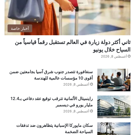
مستمرة في مناطق صرين وعين عيسى.
اقرأ أيضًا:
سنغافورة تتصدر جنوب شرق آسيا
أخبار خاصة
بجامعتين ضمن أقوى 10 مؤسسات عالمية للهندسة
ثاني أكثر دولة زيارة في العالم تستقبل رقماً قياسياً من
السياح خلال يونيو
أغسطس 8, 2026
المصدر: “رووداو” + RT
سنغافورة تتصدر جنوب شرق آسيا بجامعتين ضمن
إقرأ المزيد
أقوى 10 مؤسسات عالمية للهندسة
أغسطس 8, 2026
راينميتال الألمانية تترقب توقيع عقد دفاعي بـ12.4
مليار يورو في ديسمبر
■ مصدر الخبر الأصلي
أغسطس 8, 2026
سكان مايوركا الإسبانية يتظاهرون ضد تدفقات
نشر لأول مرة على:
arabic.rt.com
السياحة الضخمة