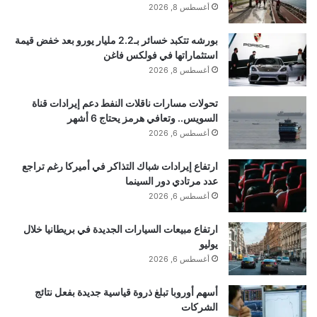
أغسطس 8, 2026
تاريخ النشر:
2026-01-20 01:25:00
بورشه تتكبد خسائر بـ2.2 مليار يورو بعد خفض قيمة
اقرأ أيضًا:
سكان مايوركا الإسبانية يتظاهرون ضد
استثماراتها في فولكس فاغن
أغسطس 8, 2026
تدفقات السياحة الضخمة
تحولات مسارات ناقلات النفط دعم إيرادات قناة
السويس.. وتعافي هرمز يحتاج 6 أشهر
الكاتب:
أغسطس 6, 2026
ارتفاع إيرادات شباك التذاكر في أميركا رغم تراجع
تنويه من موقع “yalebnan.org”:
عدد مرتادي دور السينما
أغسطس 6, 2026
تم جلب هذا المحتوى بشكل آلي من المصدر:
ارتفاع مبيعات السيارات الجديدة في بريطانيا خلال
arabic.rt.com
يوليو
أغسطس 6, 2026
بتاريخ:
2026-01-20 01:25:00
.
الآراء والمعلومات الواردة في هذا المقال لا تعبر
أسهم أوروبا تبلغ ذروة قياسية جديدة بفعل نتائج
الشركات
بالضرورة عن رأي موقع “yalebnan.org”،