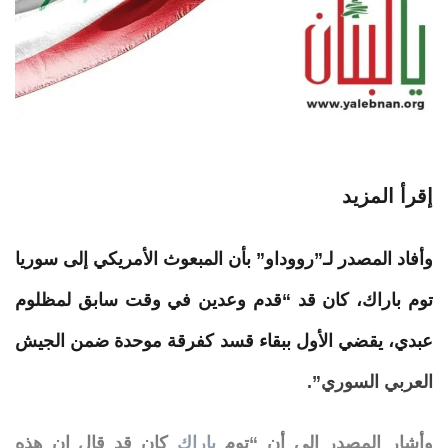
إقرأ المزيد
وأفاد المصدر لـ”رووداو” بأن المبعوث الأمريكي إلى سوريا
توم
باراك
، كان قد “قدم
وعدين
في وقت سابق لمظلوم
عبدي، يقضي الأول ببقاء قسد كفرقة موحدة ضمن الجيش
العربي السوري”.
وأشار المصدر إلى أن “توم
باراك
كان قد قال إن هذه