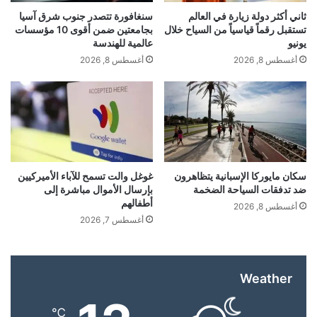
ع
ثاني أكثر دولة زيارة في العالم
سنغافورة تتصدر جنوب شرق آسيا
ا
وبالرغم من إعلان الرئيس السوري أحمد الشرع يوم الأحد
تستقبل رقماً قياسياً من السياح خلال
بجامعتين ضمن أقوى 10 مؤسسات
م
يونيو
عالمية للهندسة
توقيع اتفاق مع “قسد” يقضي بوقف شامل لإطلاق النار
أغسطس 8, 2026
أغسطس 8, 2026
واندماجها الكامل ضمن مؤسسات الدولة السورية، ولا
سيما الجيش والأجهزة الأمنية، وبسط سيادة الدولة على
مناطق شمال وشرق البلاد، ما لقي ترحيبا عربيا ودوليا
واسعا، خاصة بعد الاشتباكات العنيفة التي شهدها شمال
سكان مايوركا الإسبانية يتظاهرون
غوغل والت تسمح للآباء الأميركيين
ضد تدفقات السياحة الضخمة
بإرسال الأموال مباشرة إلى
أطفالهم
شرق سوريا مؤخرا، إلا أن الاشتباكات استمرت الاثنين،
أغسطس 8, 2026
أغسطس 7, 2026
وتبادل الطرفان الاتهام بالمسؤولية عن فقدان السيطرة
على سجن الشدادي، وفرار سجناء تابعين لتنظيم “داعش”
Weather
منه.
℃