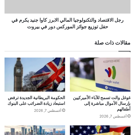
ق
ب
ت
ا
ص
ي
ا
رجل الاقتصاد والتكنولوجيا المالي الابرز كاوا جنيد يكرم في
د
د
حفل توزيع جوائز الموركس دور في بيروت
ن
و
ح
ا
مقالات ذات صلة
و
ل
ل
ت
ت
ك
ز
ن
و
و
ي
ل
د
و
أ
ج
و
ي
غوغل والت تسمح للآباء الأميركيين
الحكومة البريطانية الجديدة ترفض
ك
ا
بإرسال الأموال مباشرة إلى
استبعاد زيادة الضرائب على البنوك
ر
ا
أطفالهم
أغسطس 7, 2026
ا
ل
أغسطس 7, 2026
ن
م
ي
ا
ا
ل