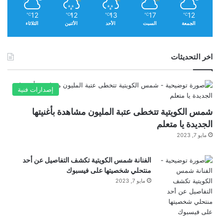
ح
ف
12
12
13
17
12
℃
℃
℃
℃
℃
الجمعة
السبت
الأحد
الأثنين
الثلاثاء
ل
ت
و
ز
اخر التحديثات
ي
ع
ج
إصدارات فنية
و
ا
شمس الكويتية تتخطى عتبة المليون مشاهدة بأغنيتها
ئ
الجديدة يا متعلم
ز
مايو 7, 2023
ا
ل
م
الفنانة شمس الكويتية تكشف التفاصيل عن أحد
و
منتحلي شخصيتها على فيسبوك
ر
مايو 7, 2023
ك
س
د