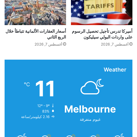
ب
ي
ص
ا
و
ل
ا
ا
ر
ب
أميركا تدرس تأجيل تحصيل الرسوم
أسعار العقارات الألمانية تتباطأ خلال
ي
على واردات البولي سيليكون
الربع الثاني
ر
خ
ز
أغسطس 7, 2026
أغسطس 7, 2026
أ
ك
ت
ا
ا
و
ك
Weather
ا
م
ج
11
س
ن
℃
ي
د
ي
Melbourne
12º - 9º
ك
83%
ر
2.16 كيلومتر/ساعة
غيوم متفرقة
م
ف
ي