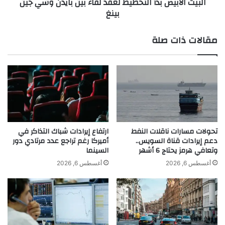
البيت الأبيض بدأ التخطيط لعقد لقاء بين بايدن وشي جين
ا
ي
بينغ
ر
ض
ث
ب
ي
د
مقالات ذات صلة
ل
أ
ف
ا
ت
ل
ر
ت
ة
خ
ق
ط
ص
ي
ي
ط
ر
ل
تحولات مسارات ناقلات النفط
ارتفاع إيرادات شباك التذاكر في
ة
ع
دعم إيرادات قناة السويس..
أميركا رغم تراجع عدد مرتادي دور
وتعافي هرمز يحتاج 6 أشهر
السينما
ف
ق
ق
د
أغسطس 6, 2026
أغسطس 6, 2026
ط
ل
ق
ا
ء
ب
ي