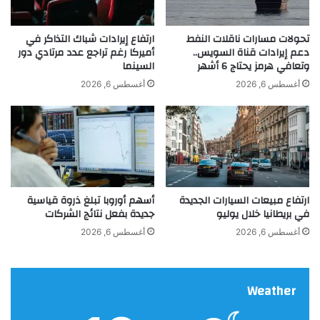
ا
ن
ه
ح
ظ
و
تحولات مسارات ناقلات النفط
ارتفاع إيرادات شباك التذاكر في
ة
2
دعم إيرادات قناة السويس..
أميركا رغم تراجع عدد مرتادي دور
وتعافي هرمز يحتاج 6 أشهر
السينما
ع
0
ل
%
أغسطس 6, 2026
أغسطس 6, 2026
ى
ا
ك
ل
ن
ي
د
و
ا
م
ب
ع
ارتفاع مبيعات السيارات الجديدة
أسهم أوروبا تبلغ ذروة قياسية
د
في بريطانيا خلال يوليو
جديدة بفعل نتائج الشركات
م
ك
أغسطس 6, 2026
أغسطس 6, 2026
ا
س
ب
Weather
أ
س
ب