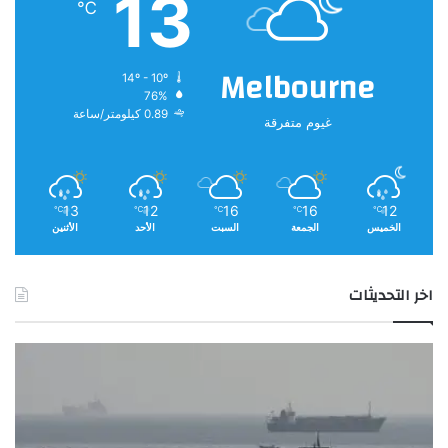
13
℃
و
ع
ي
Melbourne
14º - 10º
ة
76%
ف
0.89 كيلومتر/ساعة
غيوم متفرقة
ا
ق
ت
7
0
13
12
16
16
12
℃
℃
℃
℃
℃
الخميس
الجمعة
السبت
الأحد
الأثنين
%
اخر التحديثات