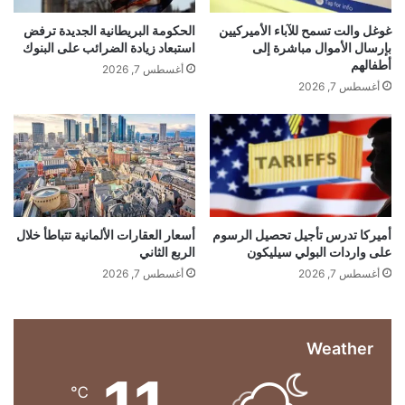
ت
ل
ي
م
إ
ح
غوغل والت تسمح للآباء الأميركيين
الحكومة البريطانية الجديدة ترفض
ا
ي
بإرسال الأموال مباشرة إلى
استبعاد زيادة الضرائب على البنوك
م
ن
ط
أطفالهم
أغسطس 7, 2026
ي
ي
ا
أغسطس 7, 2026
م
ل
ل
ع
ي
…
ا
ا
س
ل
ت
ل
م
ش
ر
ه
ا
ر
أميركا تدرس تأجيل تحصيل الرسوم
أسعار العقارات الألمانية تتباطأ خلال
ر
على واردات البولي سيليكون
الربع الثاني
ا
ض
ل
أغسطس 7, 2026
أغسطس 7, 2026
ع
ث
ف
ا
ا
ن
ل
Weather
ي
ص
ع
11
ا
ل
℃
د
ى