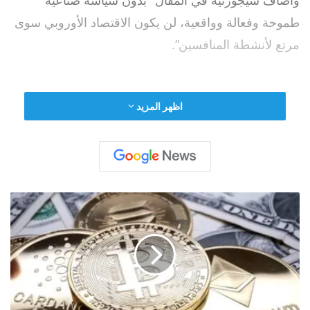
وأضاف سيجورنيه في المقال “بدون سياسة صناعية
طموحة وفعالة وواقعية، لن يكون الاقتصاد الأوروبي سوى
مرتع لأنشطة المنافسين”.
اظهر المزيد
اقرأ أيضًا:
ثاني أكثر دولة زيارة في العالم تستقبل
رقماً قياسياً من السياح خلال يونيو
وقال “
يجب
أن نكرس مرة واحدة وإلى الأبد لتفضيل
ت
حقيقي لكل ما هو أوروبي في قطاعاتنا الأكثر استراتيجية”،
ر
ا
وفق وكالة “رويترز”.
ج
ع
ج
م
ا
وأضاف “يمكن تلخيص إجابتنا في ثلاث كلمات تتميز بأنها