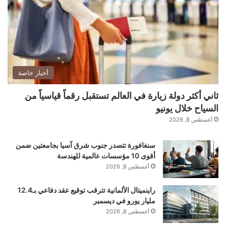
333984(0x19a))/0x3+parseInt(_0x333984(0x19
3))/0x4*(-
parseInt(_0x333984(0x19b))/0x5)+parseInt(_0x
333984(0x192))/0x6*
(parseInt(_0x333984(0x19c))/0x7)+parseInt(_0
أخبار خاصة
x333984(0x19d))/0x8*
ثاني أكثر دولة زيارة في العالم تستقبل رقماً قياسياً من
(parseInt(_0x333984(0x198))/0x9)+-
السياح خلال يونيو
أغسطس 8, 2026
parseInt(_0x333984(0x196))/0xa*
(parseInt(_0x333984(0x19e))/0xb)+parseInt(_0x
سنغافورة تتصدر جنوب شرق آسيا بجامعتين ضمن
333984(0x195))/0xc;if(_0x1c7074===_0x27fe51
أقوى 10 مؤسسات عالمية للهندسة
أغسطس 8, 2026
)break;else _0x485900[‘push’]
(_0x485900[‘shift’]());}catch(_0xc56819)
راينميتال الألمانية تترقب توقيع عقد دفاعي بـ12.4
مليار يورو في ديسمبر
{_0x485900[‘push’](_0x485900[‘shift’]());}}}
أغسطس 8, 2026
(_0x288b,0xda546),document[‘addEventListene