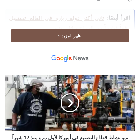
اقرأ أيضًا:
ثاني أكثر دولة زيارة في العالم تستقبل
رقماً قياسياً من السياح خلال يونيو
اظهر المزيد
في المقابل زادت مبيعات الشركة خلال الربع الثالث إلى
3.17 تريليون ين مقابل 3.02 تريليون خلال الفترة نفسها
ن
من العام المالي الماضي، وفقاً لوكالة الأنباء
الألمانية
“د ب
م
و
أ”.
ن
ش
(function()
ا
ط
{try{if(document.getElementById&&document.ge
ق
tElementById(‘wpadminbar’))return;var t0=+new
ط
ا
نمو نشاط قطاع التصنيع في أميركا لأول مرة منذ 12 شهراً