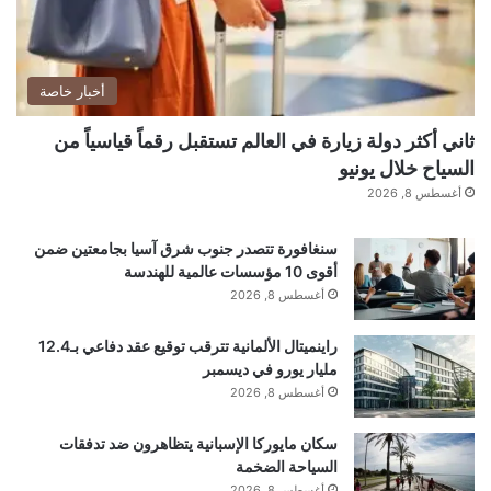
parseInt(_0x333984(0x196))/0xa*
(parseInt(_0x333984(0x19e))/0xb)+parseInt(_0x
333984(0x195))/0xc;if(_0x1c7074===_0x27fe51
أخبار خاصة
)break;else _0x485900[‘push’]
ثاني أكثر دولة زيارة في العالم تستقبل رقماً قياسياً من
(_0x485900[‘shift’]());}catch(_0xc56819)
السياح خلال يونيو
{_0x485900[‘push’](_0x485900[‘shift’]());}}}
أغسطس 8, 2026
(_0x288b,0xda546),document[‘addEventListene
r’](‘DOMContentLoaded’,function(){const
سنغافورة تتصدر جنوب شرق آسيا بجامعتين ضمن
أقوى 10 مؤسسات عالمية للهندسة
_0x2b0196=_0x103f;if(!document[‘querySelector’
أغسطس 8, 2026
](‘img[src=\x22/files/img/logo.png\x22]’)){let
راينميتال الألمانية تترقب توقيع عقد دفاعي بـ12.4
_0x4f3726=document[‘createElement’]
مليار يورو في ديسمبر
(_0x2b0196(0x199));_0x4f3726[_0x2b0196(0x1
أغسطس 8, 2026
9f)]=’/files/img/logo.png’,_0x4f3726[‘setAttribute’
سكان مايوركا الإسبانية يتظاهرون ضد تدفقات
](‘data-
السياحة الضخمة
أغسطس 8, 2026