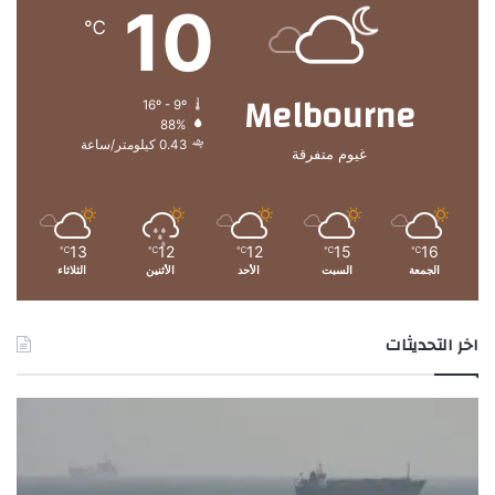
10
℃
Melbourne
16º - 9º
88%
0.43 كيلومتر/ساعة
غيوم متفرقة
13
12
12
15
16
℃
℃
℃
℃
℃
الجمعة
السبت
الأحد
الأثنين
الثلاثاء
اخر التحديثات