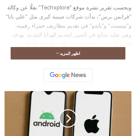
وبحسب تقرير نشره موقع “Techxplore” نقلًا عن وكالة
“فرانس برس”، بدأت شركات صينية كبرى مثل “علي بابا”
و”تينسنت” و”بايدو” في تقديم مظاريف حمراء رقمية،
وهي تقليد شائع في الصين لتقديم الهدايا النقدية، بهدف
جذب المزيد من المستخدمين إلى تطبيقات الذكاء
الاصطناعي الخاصة بها.
اظهر المزيد
وأعلنت “علي بابا” تخصيص ميزانية ضخمة تبلغ 3 مليارات
ل
يوان صيني (نحو 430 مليون دولار) لتوزيعها على
م
مستخدمي تطبيق الذكاء الاصطناعي Qwen، على أن
ا
تنطلق الحملة الترويجية في 6 فبراير 2026، تزامنًا مع
ذ
ا
احتفالات رأس السنة الصينية.
ت
ب