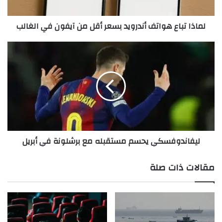
ا
ع
لماذا تباع هواتف أندرويد بسعر أقل من آيفون في الغالب
ه
و
ا
ل
ت
ي
ف
ف
أ
ا
ن
ن
د
د
ر
و
و
ف
ي
س
ليفاندوفسكي يحسم مستقبله مع برشلونة في أبريل
د
ك
أموال
الاصطناعي
الذكاء
سباق
ب
ي
س
ي
يشتعل
مقالات ذات صلة
ع
ح
ر
س
أ
م
ق
م
ل
س