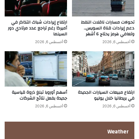
م
ت
ن
ق
آ
ب
ي
ل
تحولات مسارات ناقلات النفط
ارتفاع إيرادات شباك التذاكر في
ف
دعم إيرادات قناة السويس..
أميركا رغم تراجع عدد مرتادي دور
ه
وتعافي هرمز يحتاج 6 أشهر
السينما
و
م
ن
ع
أغسطس 6, 2026
أغسطس 6, 2026
ف
ب
ي
ر
ا
ش
ل
ل
غ
و
ا
ن
ل
ة
ارتفاع مبيعات السيارات الجديدة
أسهم أوروبا تبلغ ذروة قياسية
ب
ف
في بريطانيا خلال يوليو
جديدة بفعل نتائج الشركات
ي
أ
أغسطس 6, 2026
أغسطس 6, 2026
ب
ر
ي
Weather
ل