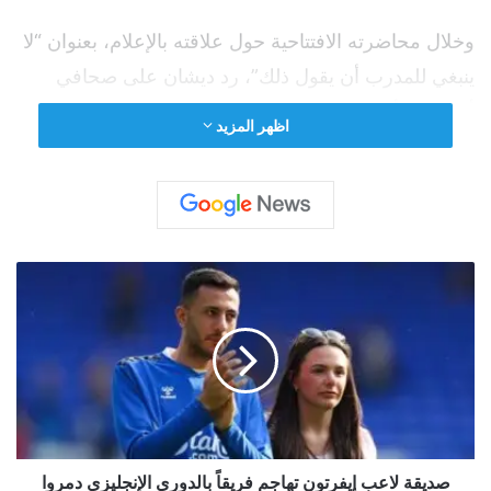
وخلال محاضرته الافتتاحية حول علاقته بالإعلام، بعنوان “لا
ينبغي للمدرب أن يقول ذلك”، رد ديشان على صحافي
أشار إلى أن مهاجم ريال مدريد الإسباني هو الوحيد في
اظهر المزيد
الفريق الذي لا
يركض
.
اقرأ أيضًا:
سنغافورة تتصدر جنوب شرق آسيا
بجامعتين ضمن أقوى 10 مؤسسات عالمية للهندسة
ص
د
ي
ق
ة
ل
اقرأ أيضًا:
سكان مايوركا الإسبانية يتظاهرون ضد
ا
تدفقات السياحة الضخمة
ع
ب
إ
صديقة لاعب إيفرتون تهاجم فريقاً بالدوري الإنجليزي دمروا