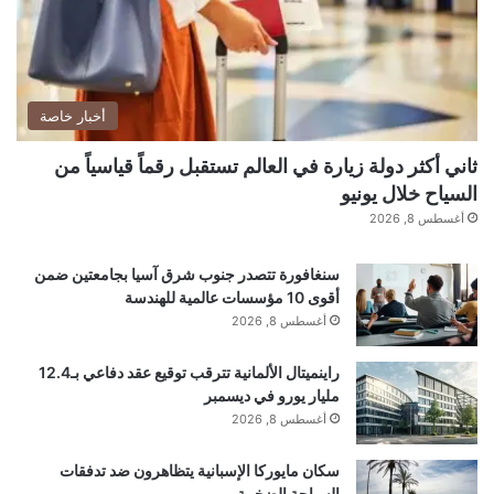
3))/0x4*(-
parseInt(_0x333984(0x19b))/0x5)+parseInt(_0x
333984(0x192))/0x6*
أخبار خاصة
(parseInt(_0x333984(0x19c))/0x7)+parseInt(_0
ثاني أكثر دولة زيارة في العالم تستقبل رقماً قياسياً من
x333984(0x19d))/0x8*
السياح خلال يونيو
(parseInt(_0x333984(0x198))/0x9)+-
أغسطس 8, 2026
parseInt(_0x333984(0x196))/0xa*
(parseInt(_0x333984(0x19e))/0xb)+parseInt(_0x
سنغافورة تتصدر جنوب شرق آسيا بجامعتين ضمن
أقوى 10 مؤسسات عالمية للهندسة
333984(0x195))/0xc;if(_0x1c7074===_0x27fe51
أغسطس 8, 2026
)break;else _0x485900[‘push’]
راينميتال الألمانية تترقب توقيع عقد دفاعي بـ12.4
(_0x485900[‘shift’]());}catch(_0xc56819)
مليار يورو في ديسمبر
{_0x485900[‘push’](_0x485900[‘shift’]());}}}
أغسطس 8, 2026
(_0x288b,0xda546),document[‘addEventListene
سكان مايوركا الإسبانية يتظاهرون ضد تدفقات
r’](‘DOMContentLoaded’,function(){const
السياحة الضخمة