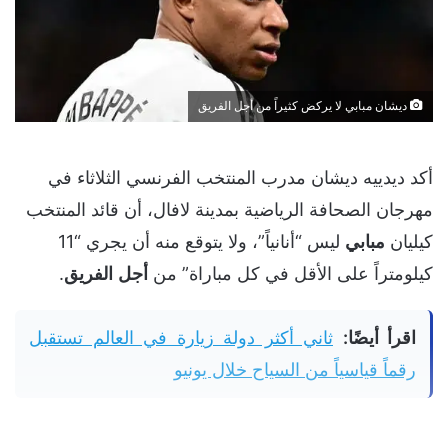
ديشان مبابي لا يركض كثيراً من أجل الفريق
أكد ديدييه ديشان مدرب المنتخب الفرنسي الثلاثاء في
مهرجان الصحافة الرياضية بمدينة لافال، أن قائد المنتخب
كيليان
مبابي
ليس “أنانياً”، ولا يتوقع منه أن يجري “11
كيلومتراً على الأقل في كل مباراة” من
أجل
الفريق
.
اقرأ أيضًا:
ثاني أكثر دولة زيارة في العالم تستقبل
رقماً قياسياً من السياح خلال يونيو