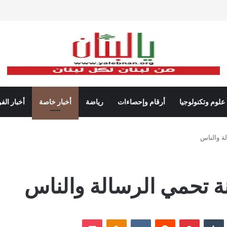
علوم وتكنولوجيا
أرقام وإحصاءات
رياضة
أخبار خاصة
أخبار الف
لة والناس
منة تحمي الرسالة والناس
نكدإن
‏Tumblr
بينتيريست
‏Reddit
‏VKontakte
Odnoklassniki
‫Pocket