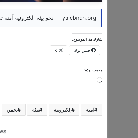
yalebnan.org — نحو بيئة إلكترونية آمنة تحمي الرسالة والناس
شارك هذا الموضوع:
فيس بوك
X
معجب بهذه:
ج
ا
ر
ي
آمنة
إلكترونية
بيئة
تحمي
ا
ل
ت