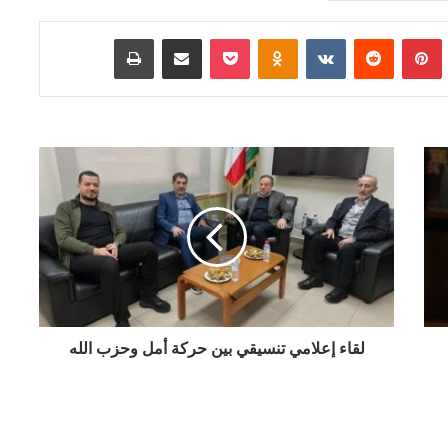
Tumb
بينتيريست
‏Reddit
‏VKontakte
Odnoklassniki
‫Pocket
مشاركة عبر البريد
طباعة
ل
ق
ا
ء
إ
ع
ل
ا
م
ي
لقاء إعلامي تنسيقي بين حركة أمل وحزب الله
ت
ن
س
ي