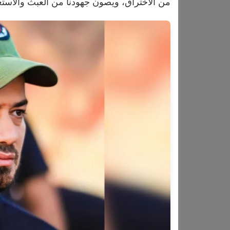
من الاختراق، ويصون جهودنا من العبث والاستغ