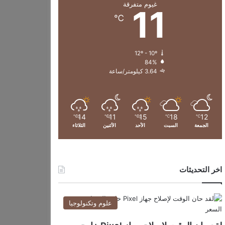
غيوم متفرقة
11
℃
12º - 10º
84%
3.64 كيلومتر/ساعة
14
11
15
18
12
℃
℃
℃
℃
℃
الجمعة
السبت
الأحد
الأثنين
الثلاثاء
اخر التحديثات
علوم وتكنولوجيا