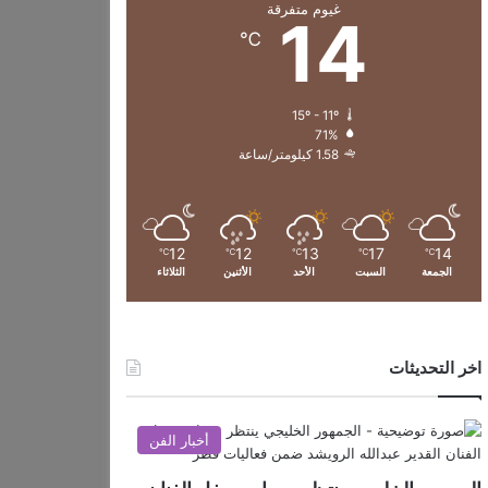
غيوم متفرقة
14
℃
15º - 11º
71%
1.58 كيلومتر/ساعة
12
12
13
17
14
℃
℃
℃
℃
℃
الجمعة
السبت
الأحد
الأثنين
الثلاثاء
اخر التحديثات
أخبار الفن