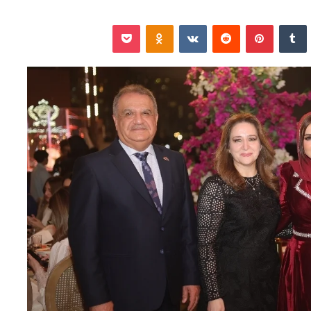
نكدإن
‏Tumblr
بينتيريست
‏Reddit
‏VKontakte
Odnoklassniki
‫Pocket