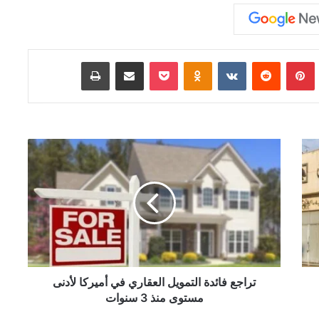
Tumb
بينتيريست
‏Reddit
‏VKontakte
Odnoklassniki
‫Pocket
مشاركة عبر البريد
طباعة
ت
ر
ا
ج
ع
ف
ا
ئ
د
ة
تراجع فائدة التمويل العقاري في أميركا لأدنى
ا
مستوى منذ 3 سنوات
ل