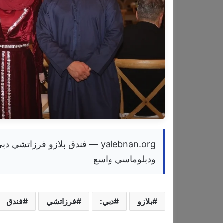
yalebnan.org — فندق بلازو فرزا
ودبلوماسي واسع
بلازو
دبي:
فرزاتشي
فندق