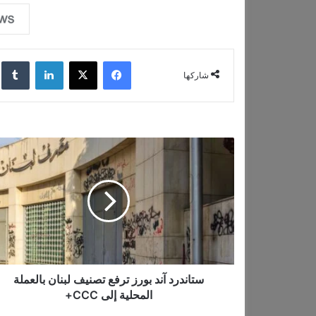
فيسبوك
‫X
لينكدإن
‏lr
شاركها
س
ت
ا
ن
د
ر
د
آ
ن
د
ستاندرد آند بورز ترفع تصنيف لبنان بالعملة
ب
المحلية إلى CCC+
و