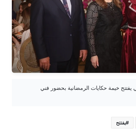
تشي دبي يفتتح خيمة حكايات الرمضانية بحضور فني
يفتتح