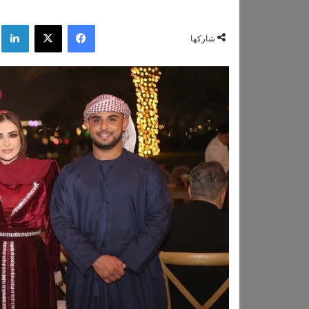
فيسبوك
‫X
لي
شاركها