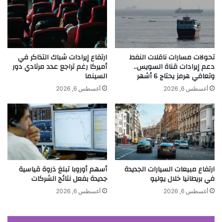
ع
ب
ا
ت
م
ي
اً
ك
.
ت
.
و
تحولات مسارات ناقلات النفط
ارتفاع إيرادات شباك التذاكر في
و
ك
دعم إيرادات قناة السويس..
أميركا رغم تراجع عدد مرتادي دور
د
وتعافي هرمز يحتاج 6 أشهر
السينما
ي
ف
ض
أغسطس 6, 2026
أغسطس 6, 2026
ع
م
ذاكرت
رحمة
شخصيتي
علي
ت
1
ف
0
محسن
ل
م
و
ل
س
ا
ع
ي
ارتفاع مبيعات السيارات الجديدة
أسهم أوروبا تبلغ ذروة قياسية
ل
ي
في بريطانيا خلال يوليو
جديدة بفعل نتائج الشركات
ش
ن
ا
ل
أغسطس 6, 2026
أغسطس 6, 2026
ن
أ
أ
ح
م
د