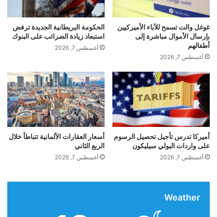
ي
ج
ي
م
ن
ج
غوغل والت تسمح للآباء الأميركيين
الحكومة البريطانية الجديدة ترفض
ل
م
بإرسال الأموال مباشرة إلى
استبعاد زيادة الضرائب على البنوك
أ
ا
أطفالهم
أغسطس 7, 2026
ح
ه
أغسطس 7, 2026
د
ي
م
ر
ت
ا
ا
ل
ب
ن
ع
ا
ي
د
ه
ي
أميركا تدرس تأجيل تحصيل الرسوم
أسعار العقارات الألمانية تتباطأ خلال
على واردات البولي سيليكون
الربع الثاني
ل
ا
أغسطس 7, 2026
أغسطس 7, 2026
ت
ن
س
Weather
و
ا
م