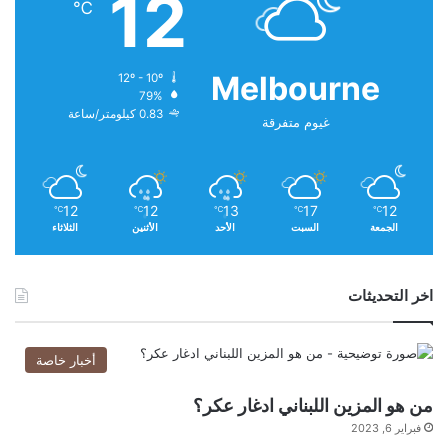
12
℃
ن
أ
ي
Melbourne
12º - 10º
ن
79%
أ
0.83 كيلومتر/ساعة
غيوم متفرقة
ت
ي
ت
م
12
12
13
17
12
℃
℃
℃
℃
℃
الجمعة
السبت
الأحد
الأثنين
الثلاثاء
اخر التحديثات
أخبار خاصة
من هو المزين اللبناني ادغار عكر؟
فبراير 6, 2023