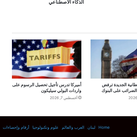
ن
الذكاء الاصطناعي
د
ي
ة
ت
س
ت
ث
م
ر
1
1
0
م
طانية الجديدة ترفض
أميركا تدرس تأجيل تحصيل الرسوم على
 الضرائب على البنوك
واردات البولي سيليكون
ل
ي
أغسطس 7, 2026
ا
ر
ا
ت
Home
لبنان
العرب والعالم
علوم وتكنولوجيا
أرقام وإحصاءات
د
و