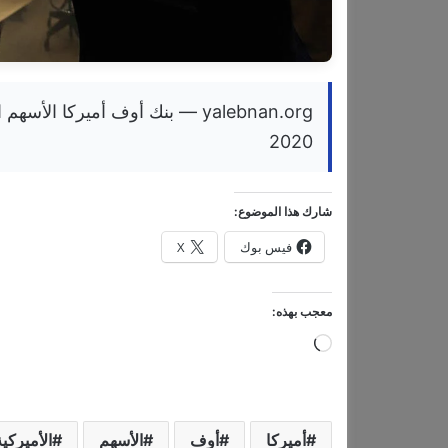
yalebnan.org — بنك أوف أميركا 
2020
شارك هذا الموضوع:
فيس بوك
X
معجب بهذه:
ج
ا
ر
ي
أميركا
أوف
الأسهم
الأميركية