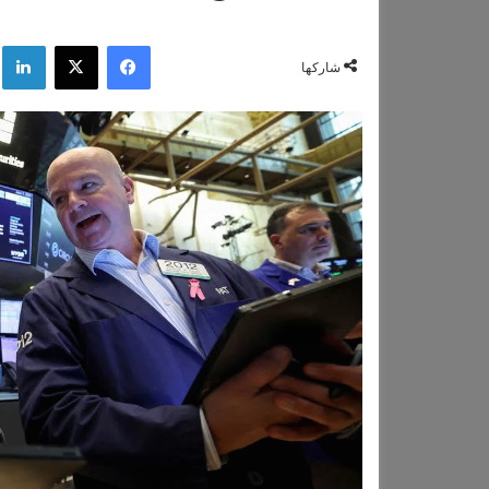
فيسبوك
‫X
لي
شاركها