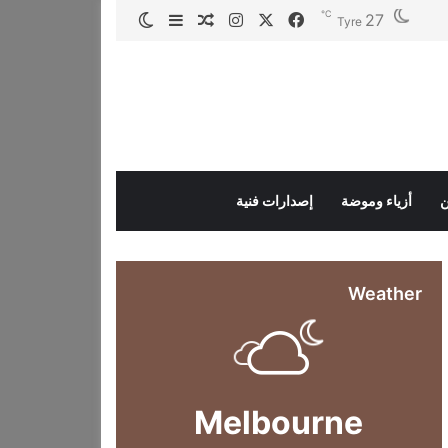
℃
27
‫X
فيسبوك
انستقرام
مقال عشوائي
إضافة عمود جانبي
الوضع المظلم
Tyre
ن
أزياء وموضة
إصدارات فنية
Weather
Melbourne