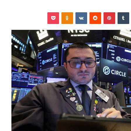
نكدإن
‏Tumblr
بينتيريست
‏Reddit
‏VKontakte
Odnoklassniki
‫Pocket