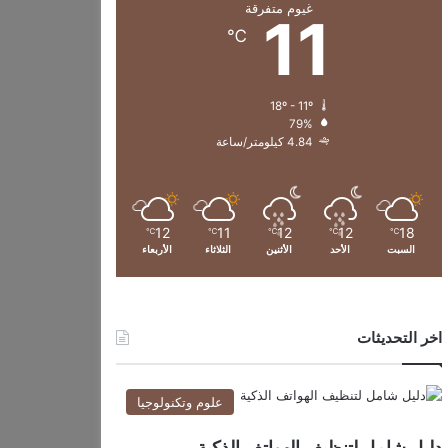
غيوم متفرقة
11
℃
18º - 11º
79%
4.84 كيلومتر/ساعة
12
11
12
12
18
℃
℃
℃
℃
℃
السبت
الأحد
الأثنين
الثلاثاء
الأربعاء
اخر التحديثات
علوم وتكنولوجيا
دليل شامل لتنظيف الهواتف الذكية