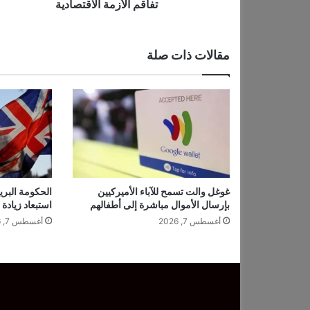
ا
تفاقم الأزمة الاقتصادية
ت
ف
ي
مقالات ذات صلة
م
ت
ا
ج
ر
ا
ل
ب
ق
ا
غوغل والت تسمح للآباء الأميركيين
الحكومة البري
بإرسال الأموال مباشرة إلى أطفالهم
استبعاد زيادة
ل
ة
أغسطس 7, 2026
أغسطس 7, 2026
ا
ل
ي
و
ن
ا