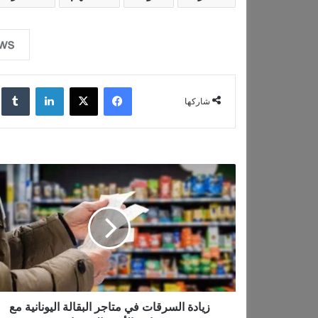
ا
ل
ت
ح
فيسبوك
‫X
لينكدإن
‏lr
م
شاركها
ي
ل
…
ز
ي
ا
د
ة
ا
ل
س
ر
ق
زيادة السرقات في متاجر البقالة اليونانية مع