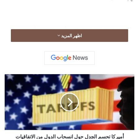
وأضاف يانج: “بارتفاع 340 متراً وب 91 طابقاً، سيتجاوز
اظهر المزيد
مبنى أستراليا 108 في ملبورن بحوالي 15 متراً وسيتفوق
على أي منتجع أسترالي آخر عندما يتعلق الأمر بالفخامة”،
وفقاً لوكالة الأنباء الألمانية “د ب أ”.
أ
م
ي
ر
ك
ا
ت
ح
س
م
أميركا تحسم الجدل حول انسحاب الدول من الاتفاقيات