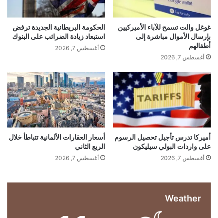
ل
ا
س
ل
ب
ت
ا
ر
غوغل والت تسمح للآباء الأميركيين
الحكومة البريطانية الجديدة ترفض
ح
ت
ن
بإرسال الأموال مباشرة إلى
استبعاد زيادة الضرائب على البنوك
ف
م
ا
أطفالهم
أغسطس 7, 2026
ا
م
أغسطس 7, 2026
ي
ق
ج
ل
ي
ا
ا
ل
…
ت
إ
ا
ع
ل
ا
ت
د
ج
ة
أميركا تدرس تأجيل تحصيل الرسوم
أسعار العقارات الألمانية تتباطأ خلال
ا
على واردات البولي سيليكون
الربع الثاني
ش
ر
ر
أغسطس 7, 2026
أغسطس 7, 2026
ي
ا
ة
ء
أ
Weather
س
ه
م