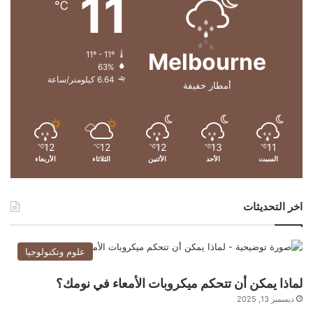
11
℃
ب
ـ
1
Melbourne
11º - 11º
.
63%
5
6.64 كيلومتر/ساعة
أمطار خفيفة
م
ل
ي
ا
ر
12
12
12
13
11
℃
℃
℃
℃
℃
السبت
الأحد
الأثنين
الثلاثاء
الأربعاء
إ
س
ت
ر
اخر التحديثات
ل
ي
ن
علوم وتكنولوجيا
ي
لماذا يمكن أن تتحكم ميكروبات الأمعاء في نومك؟
ديسمبر 13, 2025