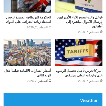
ق
غ
ة
ا
م
ا
ن
ي
ل
ي
غوغل والت تسمح للآباء الأميركيين
الحكومة البريطانية الجديدة ترفض
ل
ا
ا
بإرسال الأموال مباشرة إلى
استبعاد زيادة الضرائب على البنوك
س
ل
أطفالهم
…
أغسطس 7, 2026
ت
ش
أغسطس 7, 2026
ش
ا
ا
ب
ر
ع
ا
ق
ت
ي
ل
ل
د
و
ف
أ
أميركا تدرس تأجيل تحصيل الرسوم
أسعار العقارات الألمانية تتباطأ خلال
ع
على واردات البولي سيليكون
الربع الثاني
ت
ا
ا
أغسطس 7, 2026
أغسطس 7, 2026
ل
ب
ذ
ع
ك
ه
ا
Weather
ب
ء
ا