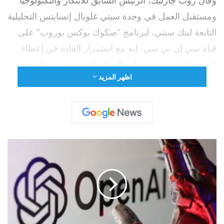
وقال روب جارليك، الرئيس السابق للابتكار والتكنولوجيا
ومستقبل العمل في وحدة سيتي غلوبال إنسايتس التحليلية
التابعة لبنك سيتي، لبرنامج “صكوك بوكس يوروب” على
قناة سي إن بي سي، إنه مع استمرار القادة في إعطاء
الأولوية للربحية، سيتخلف
العمال
البشريون عن الركب.
اظهر المزيد
"
أ
و
ب
ن
إ
ي
ه