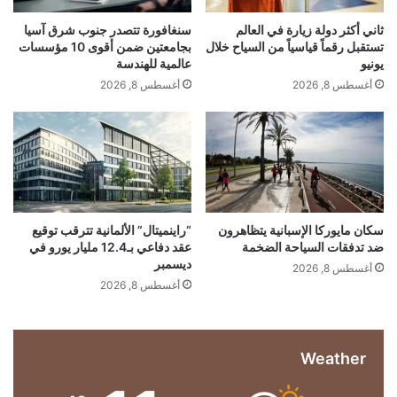
ة
س
فيس بوك
X
ا
ي
ثاني أكثر دولة زيارة في العالم
سنغافورة تتصدر جنوب شرق آسيا
ل
ت
تستقبل رقماً قياسياً من السياح خلال
بجامعتين ضمن أقوى 10 مؤسسات
أ
ي
يونيو
عالمية للهندسة
معجب بهذه:
و
أ
أغسطس 8, 2026
أغسطس 8, 2026
ر
م
ج
و
ا
ا
ب
م
ي
ر
ل
ة
ي
ي
الخامس
حظوظه
كومو
ويعزز
و
د
ا
ا
ز
يصعد
ل
سكان مايوركا الإسبانية يتظاهرون
“راينميتال” الألمانية تترقب توقيع
ل
و
ضد تدفقات السياحة الضخمة
عقد دفاعي بـ12.4 مليار يورو في
ت
ديسمبر
ط
أغسطس 8, 2026
ن
أغسطس 8, 2026
ح
ي
م
ة
"
ي
Weather
ف
ل
ي
…
ا