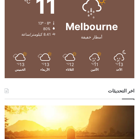
11
℃
ح
ت
ف
Melbourne
13º - 8º
ا
80%
ل
8.41 كيلومتر/ساعة
أمطار خفيفة
ي
ة
e
T
13
13
12
11
13
w
℃
℃
℃
℃
℃
الأحد
الأثنين
الثلاثاء
الأربعاء
الخميس
i
n
n
اخر التحديثات
i
n
g
ل
ع
ا
م
2