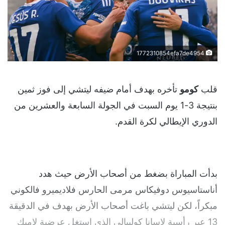
1772310854efa7de4954
قلب
كومو
تأخره بهدف أمام ضيفه ليتشي إلى فوز ثمين
بنتيجة 3-1 يوم السبت في الجولة السابعة والعشرين من
الدوري الإيطالي لكرة القدم.
بدأت المباراة بضغط من أصحاب الأرض حيث هدد
أناستاسيوس دوفيكاس مرمى الحارس فلاديميرو فالكوني
مبكراً، لكن ليتشي باغت أصحاب الأرض بهدف في الدقيقة
13 عبر رأسية لاسانا كوليبالي الذي استغل عرضية لاميك