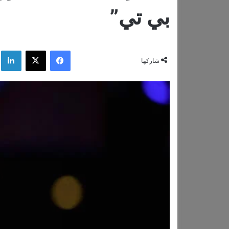
بي تي”
فيسبوك
‫X
لي
شاركها