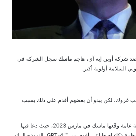
د شركة أوبن إيه آي، هاجم
ماسك
سجل الشركة في
لي السلامة أولوية أكبر.
بب غروك، لكن يبدو أن بعضهم أقدم على ذلك بسبب
جاء هذا التعليق في سياق استجواب حول رسالة عامة وقّعها ماسك في مارس 2023، حيث دعا فيها
مختبرات الذكاء الاصطناعي إلى تعليق تطوير أنظمة ذكاء اصطناعي أقوى من “GPT-4″، النموذج الرائد