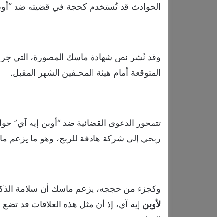
الحوادث قد تُستخدم كحجة في قضيته ضد “أوبن
وقد نُشر نص شهادة ماسك المصورة، التي جرت ف
المتوقعة أمام هيئة المحلفين الشهر المقبل.
تتمحور الدعوى القضائية ضد “أوبن إيه آي” ح
ربحي إلى شركة هادفة للربح، وهو ما يزعم ماسك
وكجزء من حججه، يزعم ماسك أن سلامة الذكاء
لأوبن
إيه آي، إذ أن مثل هذه العلاقات قد تضع 