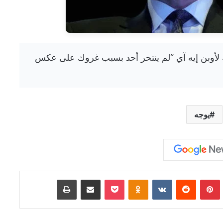
جه صفعة لأوبن إيه آي “لم ينتحر أحد بسبب غروك على عكس
يوجه
Tumb
بينتيريست
‏Reddit
‏VKontakte
Odnoklassniki
‫Pocket
مشاركة عبر البريد
طباعة