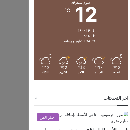
غيوم متفرقة
12
℃
13º - 11º
78%
1.34 كيلومتر/ساعة
12
12
13
17
12
℃
℃
℃
℃
℃
الجمعة
السبت
الأحد
الأثنين
الثلاثاء
اخر التحديثات
أخبار الفن