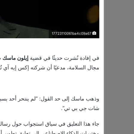
17723110061ba4c09a67
في إفادة نُشرت حديثًا في قضية
إيلون ماسك
ض
مجال السلامة، مدعيًا أن شركته إكس إيه آي تُو
وذهب ماسك إلى حد القول: “لم ينتحر أحد بس
شات جي بي تي”.