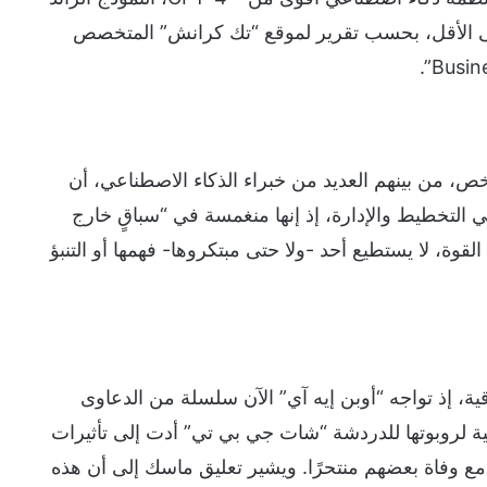
لى الأقل، بحسب تقرير لموقع “تك كرانش” المتخصص
الرسالة، التي وقعها أكثر من 1,100 شخص، من بينهم العديد من خبراء الذكاء الاصطناعي، أن
 التخطيط والإدارة، إذ إنها منغمسة في “سباقٍ خارج
وة، لا يستطيع أحد -ولا حتى مبتكروها- فهمها أو التنبؤ
، إذ تواجه “أوبن إيه آي” الآن سلسلة من الدعاوى
بية لروبوتها للدردشة “شات جي بي تي” أدت إلى تأثيرات
 وفاة بعضهم منتحرًا. ويشير تعليق ماسك إلى أن هذه