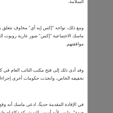
السلامة.
ومع ذلك، تواجه “إكس إيه آي” مخاوف تتعلق ب
ماسك الاجتماعية “إكس” صور عارية روبوت الد
موافقتهم.
وقد أدى ذلك إلى فتح مكتب النائب العام في كالي
تحقيقه الخاص، واتخذت حكومات أخرى إجراءا
في الإفادة المقدمة حديثًا، ادعى ماسك أنه وق
جيدة”، وليس لأنه أسس للتو شركة ذكاء اصطنا