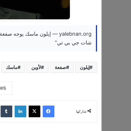
yalebnan.org — إيلون ماسك يو
شات جي بي تي”
إيلون
صفعة
لأوبن
ماسك
فيسبوك
‫X
لينكدإن
‏lr
شاركها