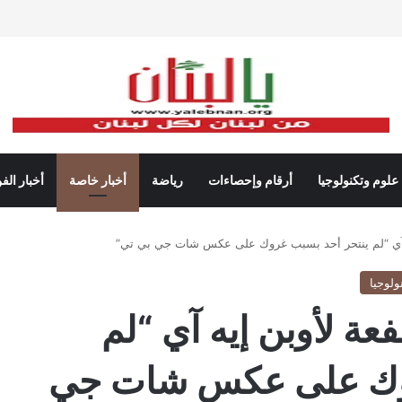
علوم وتكنولوجيا
أرقام وإحصاءات
رياضة
أخبار خاصة
أخبار الف
 آي “لم ينتحر أحد بسبب غروك على عكس شات جي بي تي”
ولوجيا
ة لأوبن إيه آي “لم
روك على عكس شات جي