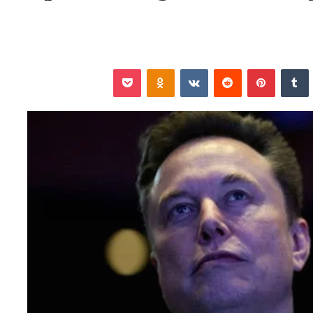
نكدإن
‏Tumblr
بينتيريست
‏Reddit
‏VKontakte
Odnoklassniki
‫Pocket