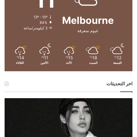
ط
ا
Melbourne
13º - 10º
ل
84%
خ
3 كيلومتر/ساعة
غيوم متفرقة
ا
ض
ع
ة
ل
14
11
15
18
12
℃
℃
℃
℃
℃
الجمعة
السبت
الأحد
الأثنين
الثلاثاء
ع
ق
و
ب
اخر التحديثات
ا
ت
أ
م
ي
ر
ك
ي