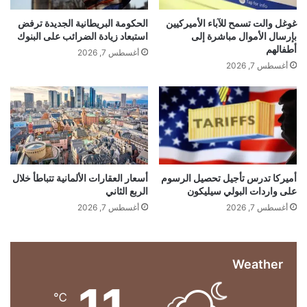
على تسليمات سيارات فيراري
ب
م
و
ن
غوغل والت تسمح للآباء الأميركيين
الحكومة البريطانية الجديدة ترفض
P
ح
بإرسال الأموال مباشرة إلى
استبعاد زيادة الضرائب على البنوك
e
ق
أطفالهم
أغسطس 7, 2026
r
ر
أغسطس 7, 2026
p
و
l
ض
e
ج
x
د
i
ي
t
د
y
ة
ل
أميركا تدرس تأجيل تحصيل الرسوم
أسعار العقارات الألمانية تتباطأ خلال
على واردات البولي سيليكون
الربع الثاني
م
ص
أغسطس 7, 2026
أغسطس 7, 2026
ا
ف
ي
Weather
ا
ل
11
ن
℃
ف