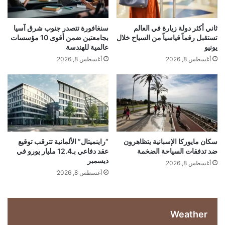
ل
ك
تبادل لأسرى الحرب 1000 مقابل 1000
ي
ث
ة
ف
ثاني أكثر دولة زيارة في العالم
سنغافورة تتصدر جنوب شرق آسيا
بدوره، أكد الرئيس الأوكراني فولوديمير زيلينسكي اليوم
ف
ة
تستقبل رقماً قياسياً من السياح خلال
بجامعتين ضمن أقوى 10 مؤسسات
ي
ب
الجمعة التوصل إلى وقف لإطلاق النار ثلاثة أيام مع روسيا
يونيو
عالمية للهندسة
ا
ي
أغسطس 8, 2026
أغسطس 8, 2026
في إطار الجهود الأميركية للتفاوض على إنهاء الحرب
ل
ن
ع
إ
المستمرة منذ أكثر من أربع سنوات.
ا
س
ل
ر
م
ا
م
ئ
ت
ي
وقال زيلينسكي، في منشور على تيليغرام، إن كلا الجانبين
ج
ل
سكان مايوركا الإسبانية يتظاهرون
“راينميتال” الألمانية تترقب توقيع
سيتبادلان 1000 أسير حرب، مع بقاء القضايا الإنسانية
ا
ضد تدفقات السياحة الضخمة
عقد دفاعي بـ12.4 مليار يورو في
و
ديسمبر
و
ل
أولوية رئيسية لأوكرانيا.
أغسطس 8, 2026
ز
ب
أغسطس 8, 2026
ة
ن
ك
ا
ن
ن
Weather
د
ا
كما كتب زيلينسكي “لهذا السبب، تلقينا اليوم، في إطار
ا
ل