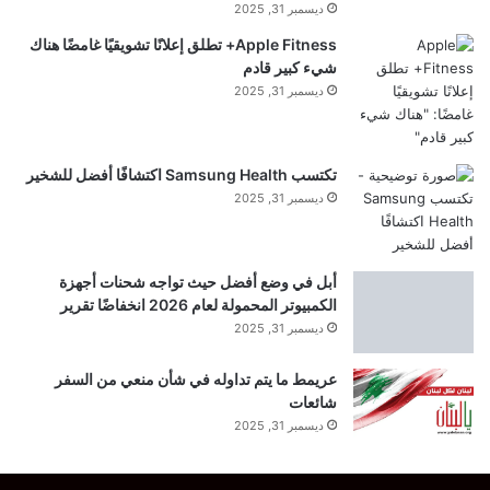
ديسمبر 31, 2025
Apple Fitness+ تطلق إعلانًا تشويقيًا غامضًا هناك
yalebnan.org — ترامب يعلن هدنة لثلاثة أيام بين
شيء كبير قادم
ديسمبر 31, 2025
روسيا وأوكرانيا
شارك هذا الموضوع:
تكتسب Samsung Health اكتشافًا أفضل للشخير
ديسمبر 31, 2025
فيس بوك
X
أبل في وضع أفضل حيث تواجه شحنات أجهزة
معجب بهذه:
الكمبيوتر المحمولة لعام 2026 انخفاضًا تقرير
ج
ديسمبر 31, 2025
ا
ر
ي
عريمط ما يتم تداوله في شأن منعي من السفر
ا
شائعات
ل
ديسمبر 31, 2025