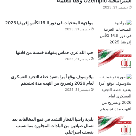
استراتيجية Ozempic وفقًا للعلماء
ديسمبر 31, 2025
مواجهة المنتخبات في دور الـ16 لكأس إفريقيا 2025
وجاء في مرسوم منشور على موقع الرئاسة “طوال مدة
ديسمبر 31, 2025
العرض، اعتبارا من الساعة 10:00 صباحا بتوقيت كييف في
9 أيار/مايو 2026، تُستثنى منطقة الساحة الحمراء من
حب الله عزى حماس بشهادة خمسة من قادتها
خطة استخدام الأسلحة الأوكرانية”.
ديسمبر 31, 2025
بيلاوسوف يوقع أمرا بتنفيذ خطة التجنيد العسكري
لعام 2026 وتسريح من انتهت مدة تجنيدهم
ديسمبر 31, 2025
بلدية راشيا الفخار التشدد في قمع المخالفات بعد
تسلل صيادين من البلدات المجاورة مما تسبب
بقصف اسرائيلي