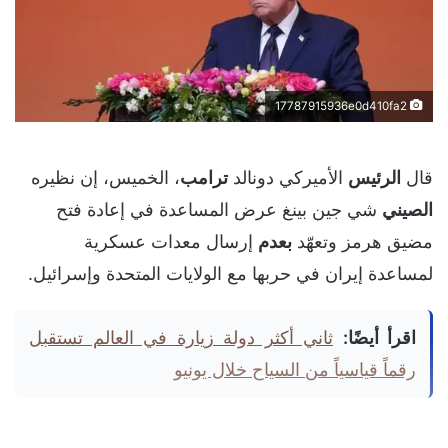
17787915936e0d410fa2
قال
الرئيس
الأميركي دونالد
ترامب
، الخميس، إن نظيره
الصيني
شي جين بينغ عرض المساعدة في إعادة فتح
مضيق هرمز وتعهّد
بعدم
إرسال معدات عسكرية
لمساعدة إيران في حربها مع الولايات المتحدة وإسرائيل.
اقرأ أيضًا:
ثاني أكثر دولة زيارة في العالم تستقبل
رقماً قياسياً من السياح خلال يونيو