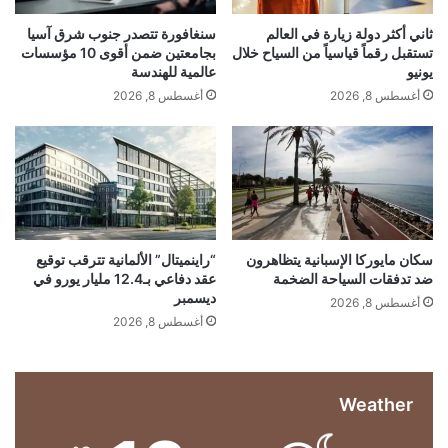
ل
ا
شارك هذا الموضوع:
س
م
ثاني أكثر دولة زيارة في العالم
سنغافورة تتصدر جنوب شرق آسيا
فيس بوك
X
ن
ب
تستقبل رقماً قياسياً من السياح خلال
بجامعتين ضمن أقوى 10 مؤسسات
د
م
يونيو
عالمية للهندسة
ا
ن
أغسطس 8, 2026
أغسطس 8, 2026
ت
ص
معجب بهذه:
ا
د
ج
ل
ا
ا
أ
م
م
ب
ر
ي
س
ي
ر
ب
الرئيس
الصيني
بعدم
ترامب
ك
ب
سكان مايوركا الإسبانية يتظاهرون
“راينميتال” الألمانية تترقب توقيع
ا
ي
ضد تدفقات السياحة الضخمة
عقد دفاعي بـ12.4 مليار يورو في
ت
تعهد
ل
ديسمبر
ة
ا
أغسطس 8, 2026
ي
أغسطس 8, 2026
ت
و
ح
ا
م
ن
Weather
و
ي
ر
ل
و