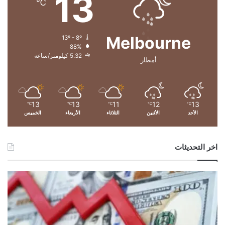
13
℃
ب
…
ي
و
Melbourne
13º - 8º
ي
88%
ر
5.32 كيلومتر/ساعة
أمطار
د
13
13
11
12
13
℃
℃
℃
℃
℃
الأحد
الأثنين
الثلاثاء
الأربعاء
الخميس
اخر التحديثات