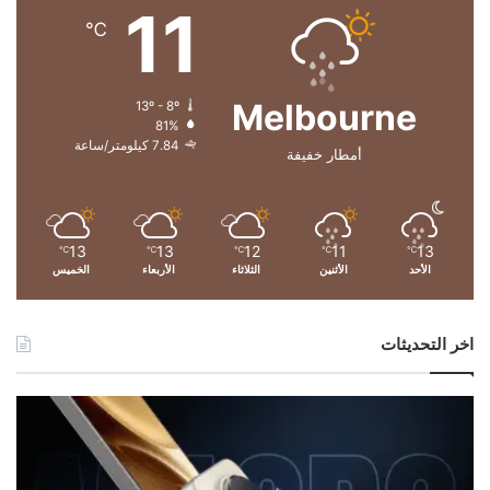
11
ا
℃
ل
أ
و
Melbourne
13º - 8º
س
81%
ط
7.84 كيلومتر/ساعة
أمطار خفيفة
13
13
12
11
13
℃
℃
℃
℃
℃
الأحد
الأثنين
الثلاثاء
الأربعاء
الخميس
اخر التحديثات