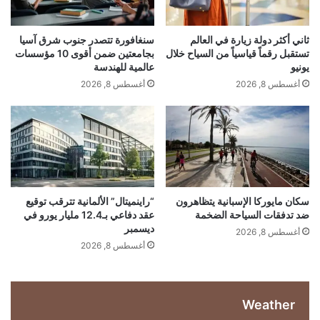
ل
م
ي
ن
ع
ا
ي
ا
ثاني أكثر دولة زيارة في العالم
سنغافورة تتصدر جنوب شرق آسيا
خ
س
ل
تستقبل رقماً قياسياً من السياح خلال
بجامعتين ضمن أقوى 10 مؤسسات
ض
ت
يونيو
عالمية للهندسة
ت
ع
م
أغسطس 8, 2026
أغسطس 8, 2026
ل
ح
ر
س
ا
م
ي
ر
ي
ط
ا
ر
ل
ل
ة
أ
…
أ
ز
ي
م
سكان مايوركا الإسبانية يتظاهرون
“راينميتال” الألمانية تترقب توقيع
د
ضد تدفقات السياحة الضخمة
عقد دفاعي بـ12.4 مليار يورو في
ة
ديسمبر
و
ف
أغسطس 8, 2026
ل
ي
أغسطس 8, 2026
ة
ا
ل
ش
Weather
ر
ق