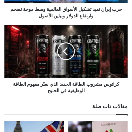
ت
ع
حرب إيران تعيد تشكيل الأسواق العالمية وسط موجة تضخم
ي
وارتفاع الدولار وتباين الأصول
د
ت
ك
ش
ر
ك
ا
ي
ت
ل
و
ا
س
ل
م
أ
ش
س
ر
و
و
كراتوس مشروب الطاقة الجديد الذي يغيّر مفهوم الطاقة
ا
ب
الوظيفية في الخليج
ق
ا
ا
ل
مقالات ذات صلة
ل
ط
ع
ا
ا
ق
ل
ة