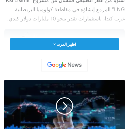
سنوياً من الغاز الطبيعي المسال من مشروع “Ksi Lisims
LNG” المزمع إنشاؤه في مقاطعة كولومبيا البريطانية
غرب كندا، باستثمارات تقدر بنحو 10 مليارات دولار كندي.
اظهر المزيد
ح
ر
ب
إ
ي
yalebnan.org — كندا وألمانيا توقعان اتفاقاً طويل
ر
الأمد للغاز المسال لتعزيز أمن الطاقة
ا
ن