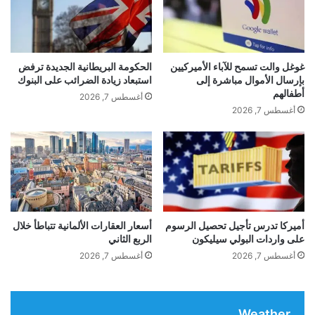
م
ا
ي
ل
ة
ج
و
د
س
ي
غوغل والت تسمح للآباء الأميركيين
الحكومة البريطانية الجديدة ترفض
ط
د
بإرسال الأموال مباشرة إلى
استبعاد زيادة الضرائب على البنوك
م
ا
أطفالهم
أغسطس 7, 2026
و
ل
أغسطس 7, 2026
ج
ذ
ة
ي
ت
ي
ض
غ
خ
يّ
م
ر
و
م
ا
ف
أميركا تدرس تأجيل تحصيل الرسوم
أسعار العقارات الألمانية تتباطأ خلال
ر
على واردات البولي سيليكون
الربع الثاني
ه
ت
و
أغسطس 7, 2026
أغسطس 7, 2026
ف
م
ا
ا
ع
ل
ا
Weather
ط