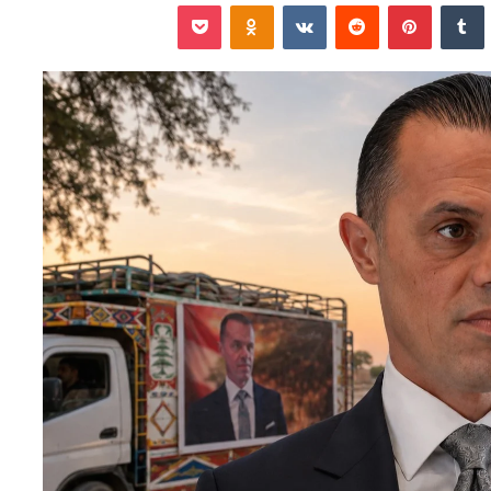
نكدإن
‏Tumblr
بينتيريست
‏Reddit
‏VKontakte
Odnoklassniki
‫Pocket