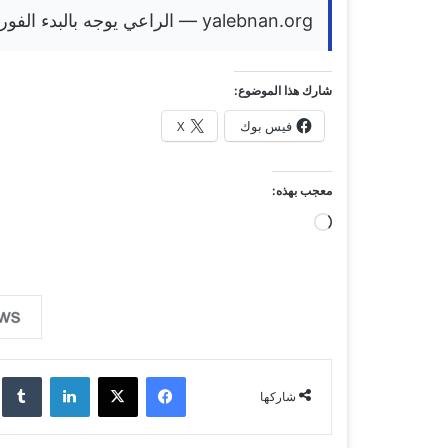
yalebnan.org — الراعي يوجه بالبدء الفوري بدعم أهالي 7 أطنان غذائية كمرحلة أولى
شارك هذا الموضوع:
فيس بوك
X
معجب بهذه:
ج
ا
ر
ي
ا
ل
فيسبوك
‫X
لينكدإن
‏lr
شاركها
ت
ح