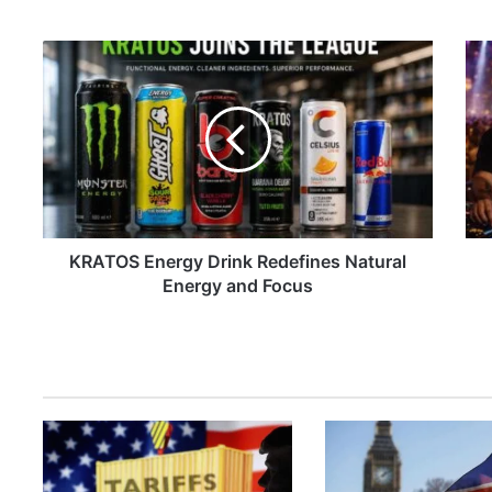
K
R
A
T
O
S
E
n
e
KRATOS Energy Drink Redefines Natural
r
g
Energy and Focus
y
D
r
i
n
k
R
e
d