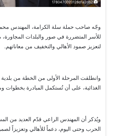
1780470020128d1a2d62
وجّه صاحب حملة سلة الكرامة، المهندس محمد 
للأسر المتضررة في صور والبلدات المجاورة، مؤ
لتعزيز صمود الأهالي والتخفيف من معاناتهم.
الغذائية، على أن تُستكمل المبادرة بخطوات وم
ويُذكر أن المهندس الراعي قدّم العديد من المسا
الحرب وحتى اليوم، دعماً للأهالي وتعزيزاً لصم