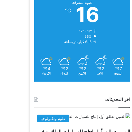
غيوم متفرقة
16
℃
17º - 11º
56%
6.15 كيلومتر/ساعة
14
12
12
12
17
℃
℃
℃
℃
℃
السبت
الأحد
الأثنين
الثلاثاء
الأربعاء
اخر التحديثات
علوم وتكنولوجيا
الصين تطلق أول إنتاج للسيارات الطائرة في