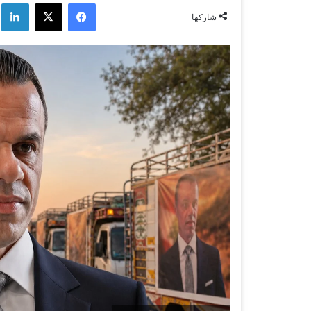
فيسبوك
‫X
لي
شاركها