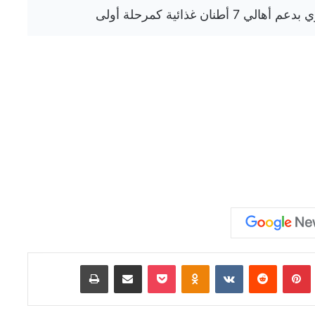
Tumb
بينتيريست
‏Reddit
‏VKontakte
Odnoklassniki
‫Pocket
مشاركة عبر البريد
طباعة