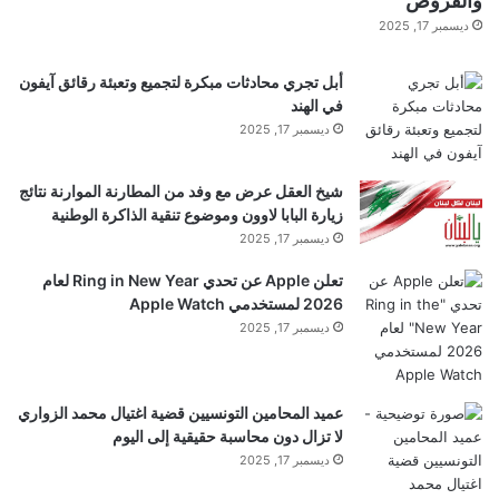
والقروض
ح
ديسمبر 17, 2025
م
أبل تجري محادثات مبكرة لتجميع وتعبئة رقائق آيفون
ي
في الهند
ل
ديسمبر 17, 2025
…
شيخ العقل عرض مع وفد من المطارنة الموارنة نتائج
زيارة البابا لاوون وموضوع تنقية الذاكرة الوطنية
ديسمبر 17, 2025
تعلن Apple عن تحدي Ring in New Year لعام
2026 لمستخدمي Apple Watch
ديسمبر 17, 2025
عميد المحامين التونسيين قضية اغتيال محمد الزواري
لا تزال دون محاسبة حقيقية إلى اليوم
ديسمبر 17, 2025