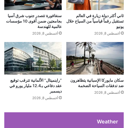
ت
د
ت
د
ر
مادارا.
س
ثاني أكثر دولة زيارة في العالم
سنغافورة تتصدر جنوب شرق آسيا
ا
ق
تستقبل رقماً قياسياً من السياح خلال
بجامعتين ضمن أقوى 10 مؤسسات
م
ف
يونيو
عالمية للهندسة
• الفيديو: Medzaaki
ب
اً
أغسطس 8, 2026
أغسطس 8, 2026
ت
ل
• الإشراف العام: ياسين لمنور
ش
ل
ع
س
ل
ح
م
ب
و
م
ا
ن
ج
ص
سكان مايوركا الإسبانية يتظاهرون
“راينميتال” الألمانية تترقب توقيع
ه
ضد تدفقات السياحة الضخمة
عقد دفاعي بـ12.4 مليار يورو في
ن
ديسمبر
ة
د
أغسطس 8, 2026
د
و
أغسطس 8, 2026
ا
ق
خ
ه
ل
ا
Weather
ا
ل
ل
ل