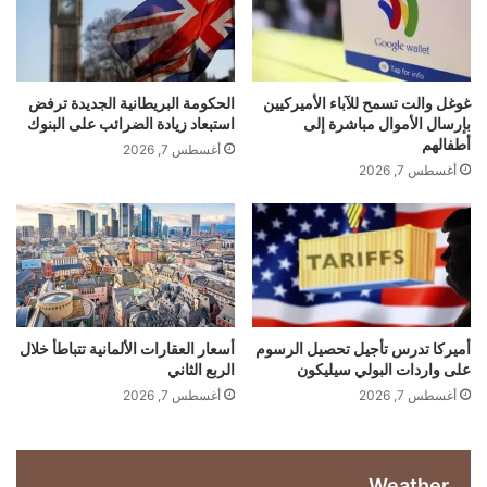
ل
ل
م
ب
س
ا
ت
ن
ف
ي
غوغل والت تسمح للآباء الأميركيين
الحكومة البريطانية الجديدة ترفض
ي
ا
بإرسال الأموال مباشرة إلى
استبعاد زيادة الضرائب على البنوك
د
ض
أطفالهم
أغسطس 7, 2026
م
د
أغسطس 7, 2026
ن
م
إ
ش
غ
ر
ل
و
ا
ع
ق
ع
م
ق
ض
ا
أميركا تدرس تأجيل تحصيل الرسوم
أسعار العقارات الألمانية تتباطأ خلال
ي
على واردات البولي سيليكون
الربع الثاني
ر
ق
ي
أغسطس 7, 2026
أغسطس 7, 2026
ه
م
ر
ر
م
ت
ز
Weather
ب