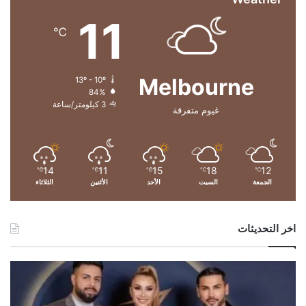
ط
11
ب
℃
ع
ا
ئ
Melbourne
13º - 10º
ل
84%
ة
3 كيلومتر/ساعة
غيوم متفرقة
ت
ر
ا
م
ب
14
11
15
18
12
℃
℃
℃
℃
℃
الجمعة
السبت
الأحد
الأثنين
الثلاثاء
اخر التحديثات