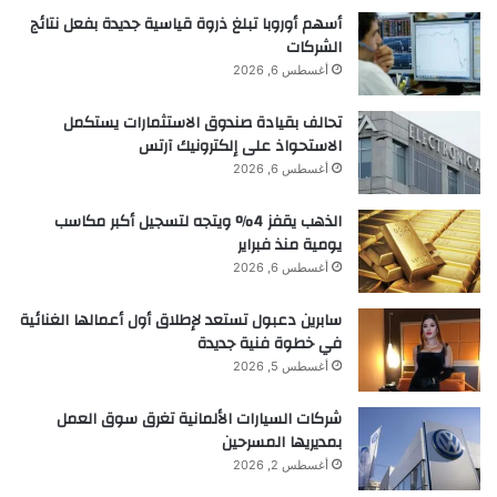
في لبنان الأحد.
أسهم أوروبا تبلغ ذروة قياسية جديدة بفعل نتائج
الشركات
أغسطس 6, 2026
تحالف بقيادة صندوق الاستثمارات يستكمل
وكتب رضائي، الذي يشغل منصب المتحدث باسم لجنة
الاستحواذ على إلكترونيك آرتس
أغسطس 6, 2026
الأمن القومي في البرلمان، “انظروا إلى سماء الأراضي
المحتلة الليلة”.
الذهب يقفز 4% ويتجه لتسجيل أكبر مكاسب
يومية منذ فبراير
أغسطس 6, 2026
سابرين دعبول تستعد لإطلاق أول أعمالها الغنائية
وردا على هذا التهديد الواضح قال مسؤول إسرائيلي
في خطوة فنية جديدة
لرويترز إن إسرائيل سترد على أي هجمات على أراضيها
أغسطس 5, 2026
من إيران وستعتبر ذلك “فرصة لتجديد حملتها (العسكرية)”.
شركات السيارات الألمانية تغرق سوق العمل
بمديريها المسرحين
أغسطس 2, 2026