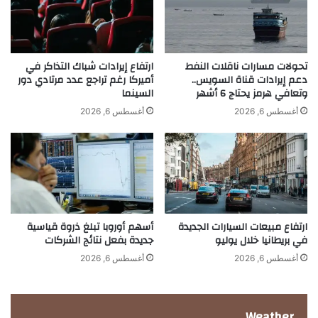
ف
س
خطة لوقف إطلاق النار في لبنان فيما أطلقت إيران
ا
ك
صواريخ على أهداف إسرائيلية في وقت لاحق، مما يعرض
ع
؟
ا
.
المحادثات الرامية إلى إنهاء الحرب الأوسع نطاقا لخطر
ل
.
تحولات مسارات ناقلات النفط
ارتفاع إيرادات شباك التذاكر في
جديد.
ح
م
دعم إيرادات قناة السويس..
أميركا رغم تراجع عدد مرتادي دور
ا
وتعافي هرمز يحتاج 6 أشهر
السينما
ل
د
ي
أغسطس 6, 2026
أغسطس 6, 2026
ف
و
ي
ن
وتقول إيران منذ فترة طويلة إن أي اتفاق سلام مع
أ
د
س
و
الولايات المتحدة يجب أن يكون مشمولا بوقف إطلاق النار
ع
ل
في لبنان الذي غزته إسرائيل في مارس لملاحقة مقاتلي
ا
ا
ر
ر
جماعة حزب الله الذين أطلقوا النار على إسرائيل تضامنا
ارتفاع مبيعات السيارات الجديدة
أسهم أوروبا تبلغ ذروة قياسية
ر
ك
مع طهران.
في بريطانيا خلال يوليو
جديدة بفعل نتائج الشركات
ق
ل
ا
س
أغسطس 6, 2026
أغسطس 6, 2026
ئ
ا
ق
ع
ا
ة
Weather
وقال مسؤولون عسكريون إسرائيليون في وقت متأخر
ل
ل