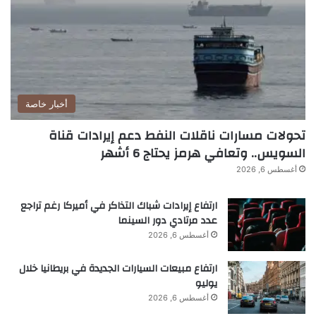
أهدافا مشروعة بسبب الأعمال القتالية بما في ذلك “انتهاك
الاتفاقات بشأن لبنان”.
وأضاف قاليباف على موقع إكس، في إشارة واضحة إلى
أخبار خاصة
الولايات المتحدة وإسرائيل، “إنهما لا تلتزمان بوقف إطلاق
تحولات مسارات ناقلات النفط دعم إيرادات قناة
النار ولا تؤمنان بالحوار، أظهرتا من خلال الحصار البحري
السويس.. وتعافي هرمز يحتاج 6 أشهر
وانتهاك الاتفاقيات المتعلقة بلبنان أنهما لا تفهمان إلا لغة
أغسطس 6, 2026
القوة”.
ارتفاع إيرادات شباك التذاكر في أميركا رغم تراجع
عدد مرتادي دور السينما
أغسطس 6, 2026
وقال النائب الإيراني إبراهيم رضائي، وهو من غلاة
ارتفاع مبيعات السيارات الجديدة في بريطانيا خلال
يوليو
المحافظين، في وقت سابق اليوم عبر منصة إكس إن
أغسطس 6, 2026
إيران سيكون لها “رد حاسم ومؤلم” على هجمات إسرائيل