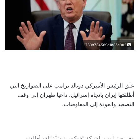
17808734589d1a85e9a2
علق الرئيس الأميركي دونالد ترامب على الصواريخ التي
أطلقتها إيران باتجاه إسرائيل، داعيا طهران إلى وقف
التصعيد والعودة إلى المفاوضات.
وصرح ترامب، لشبكة “فوكس نيوز”: “لقد أطلقتم