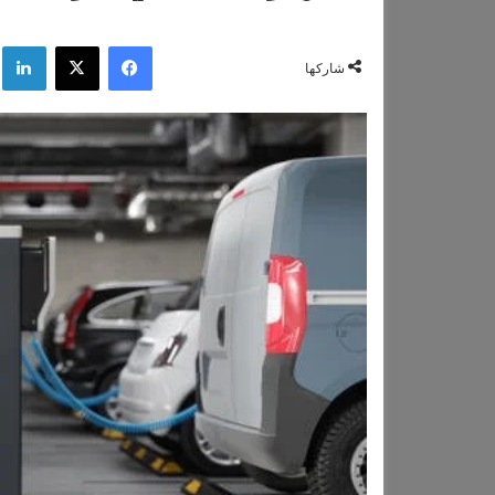
فيسبوك
‫X
لي
شاركها