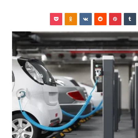
نكدإن
‏Tumblr
بينتيريست
‏Reddit
‏VKontakte
Odnoklassniki
‫Pocket