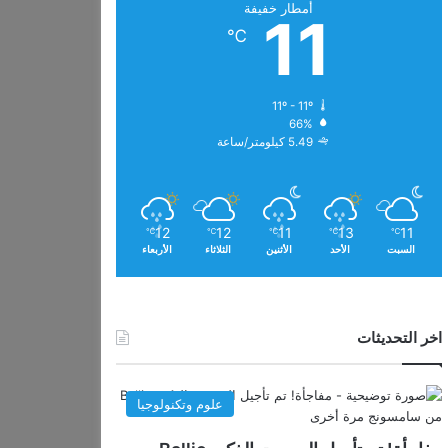
أمطار خفيفة
11
℃
11º - 11º
66%
5.49 كيلومتر/ساعة
12
12
11
13
11
℃
℃
℃
℃
℃
السبت
الأحد
الأثنين
الثلاثاء
الأربعاء
اخر التحديثات
علوم وتكنولوجيا