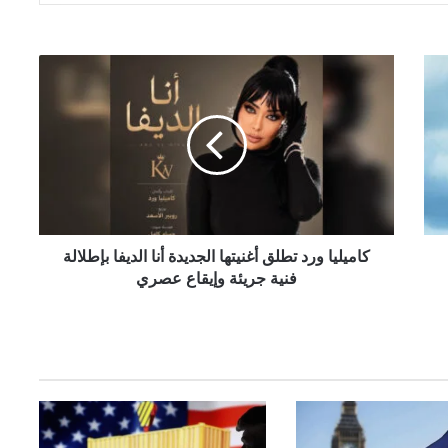
ك
ا
م
ي
ل
ي
ا
و
ر
د
كاميليا ورد تطلق أغنيتها الجديدة أنا الديفا بإطلالة
ت
فنية جريئة وإيقاع عصري
ط
ل
ق
أ
غ
ن
ي
ت