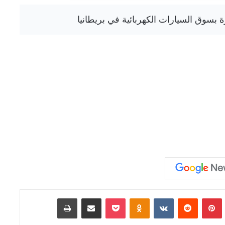
Tumb
بينتيريست
‏Reddit
‏VKontakte
Odnoklassniki
‫Pocket
مشاركة عبر البريد
طباعة