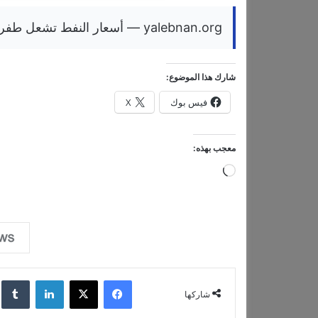
yalebnan.org — أسعار النفط تشعل طفرة بسوق السيارات الكهربائية في بريطانيا
شارك هذا الموضوع:
فيس بوك
X
معجب بهذه:
ج
ا
ر
ي
ا
ل
فيسبوك
‫X
لينكدإن
‏lr
شاركها
ت