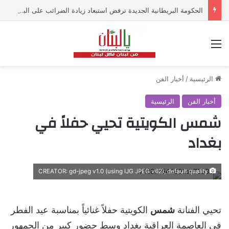
الحكومة البريطانية الجديدة ترفض استبعاد زيادة الضرائب على البنوك
القائمة
الرئيسية
/
أخبار الفن
أخبار الفن
الرئيسية
شمس الكويتية تحيي حفلاً في
بغداد
CREATOR: gd-jpeg v1.0 (using IJG JPEG v62), default quality
تحيي الفنانة
شمس
الكويتية حفلاً غنائياً بمناسبة عيد الفطر
في العاصمة العراقية بغداد وسط حضور كبير من الجمهور