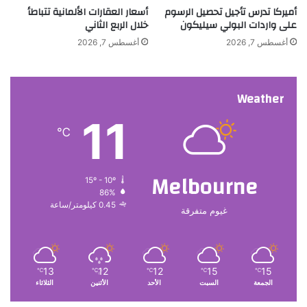
أميركا تدرس تأجيل تحصيل الرسوم
أسعار العقارات الألمانية تتباطأ
ه
على واردات البولي سيليكون
خلال الربع الثاني
ا
ا
أغسطس 7, 2026
أغسطس 7, 2026
ل
ج
د
Weather
ي
د
11
ة
℃
Melbourne
15º - 10º
86%
0.45 كيلومتر/ساعة
غيوم متفرقة
13
12
12
15
15
℃
℃
℃
℃
℃
الجمعة
السبت
الأحد
الأثنين
الثلاثاء