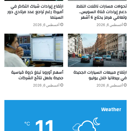
ص
ا
تحولات مسارات ناقلات النفط
ارتفاع إيرادات شباك التذاكر في
و
ل
دعم إيرادات قناة السويس..
أميركا رغم تراجع عدد مرتادي دور
ا
وتعافي هرمز يحتاج 6 أشهر
السينما
ا
ن
ت
أغسطس 6, 2026
أغسطس 6, 2026
ي
ز
د
ا
خ
ن
ل
ا
ا
ل
ل
ر
ق
ق
ارتفاع مبيعات السيارات الجديدة
أسهم أوروبا تبلغ ذروة قياسية
ف
م
في بريطانيا خلال يوليو
جديدة بفعل نتائج الشركات
ص
ي
ا
و
أغسطس 6, 2026
أغسطس 6, 2026
ل
ا
ذ
ل
ه
ذ
Weather
ب
ه
ي
ن
11
ي
℃
ف