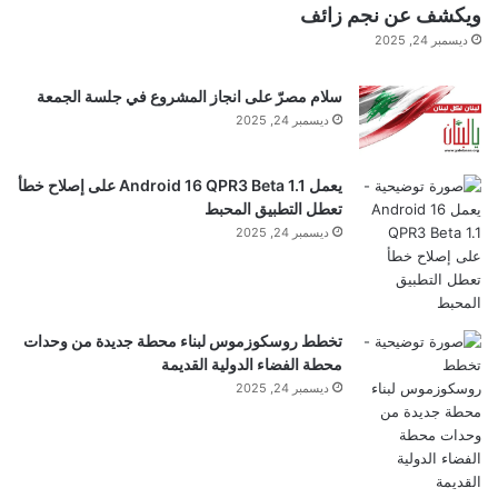
ت
ويكشف عن نجم زائف
ق
ديسمبر 24, 2025
اعتقد علماء الآثار منذ فترة طويلة أن الأهرامات القديمة
د
ف
في مصر والسودان كانت مخصصة لأعلى المستويات في
سلام مصرّ على انجاز المشروع في جلسة الجمعة
ا
ت
ديسمبر 24, 2025
المجتمع. لكن البحث الجديد من موقع يسمى تومبوس،
ل
ل
الذي أنشأه المصريون فيما يعرف الآن بالسودان بعد
يعمل Android 16 QPR3 Beta 1.1 على إصلاح خطأ
ت
تعطل التطبيق المحبط
ح
غزوهم للنوبة، دفع بعض علماء الآثار إلى التشكيك في هذه
ديسمبر 24, 2025
ر
ك
النظرية.
تم دفن الأثرياء في تومبوس، في مقابر بنيت فوقهم
تخطط روسكوزموس لبناء محطة جديدة من وحدات
محطة الفضاء الدولية القديمة
أهرامات صغيرة. ومع ذلك، يشير تحليل عظام 110 هيكل
ديسمبر 24, 2025
عظمي عُثر عليها في مواقع الدفن هذه إلى أن العديد من
الأشخاص المدفونين في هذه الأهرامات قاموا بكميات