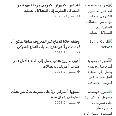
لقد عبر الكمبيوتر الكمومي مرحلة مهمة من
كبيرة من الأعمال الشاقة، وهو نشاط غير مرجح للأفراد
المشاكل النظرية إلى المشاكل العملية
ذوي المكانة العالية في ذلك الوقت. ونتيجة لذلك، خلص
ديسمبر 24, 2025
الباحثون إلى ذلك
ربما تم دفن العمال من الطبقة الدنيا إلى
جانب النخبة
في هذه الهياكل القديمة الشهيرة.
وظيفة خلايا الدماغ غير المعروفة سابقًا يمكن أن
تُحدث تحولًا في علاج إصابات النخاع الشوكي
ديسمبر 24, 2025
احصل على الاكتشافات الأكثر روعة في العالم والتي يتم
أقوى صاروخ هندي يحمل إلى الفضاء أثقل قمر
تسليمها مباشرة إلى صندوق الوارد الخاص بك.
صناعي أمريكي للاتصالات
ديسمبر 24, 2025
اكتشف المزيد من أخبار الآثار
—تمثال توماكو-توليتا الذهبي: تمثال عمره 2000 عام مع
مسؤول أميركي يردّ على تصريحات كاتس بشأن
استيطان شمال غزة
“زخرفة أنف فاخرة” من ثقافة أمريكا الجنوبية المتلاشية
ديسمبر 24, 2025